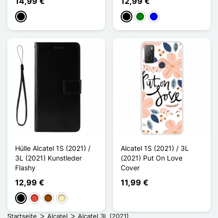
14,99 €
12,99 €
Schwarz
Schwarz
Grün
Blau
Hülle Alcatel 1S (2021) /
Alcatel 1S (2021) / 3L
3L (2021) Kunstleder
(2021) Put On Love
Flashy
Cover
12,99 €
11,99 €
Schwarz
Rot
Braun
Golden
Startseite
Alcatel
Alcatel 3L (2021)