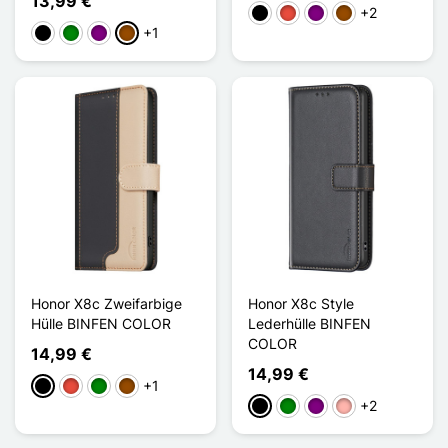
13,99 €
+2
Schwarz
Rot
Violett
Braun
+1
Schwarz
Grün
Violett
Braun
Honor X8c Zweifarbige
Honor X8c Style
Hülle BINFEN COLOR
Lederhülle BINFEN
COLOR
14,99 €
14,99 €
+1
Schwarz
Rot
Grün
Braun
+2
Schwarz
Grün
Violett
Roségold