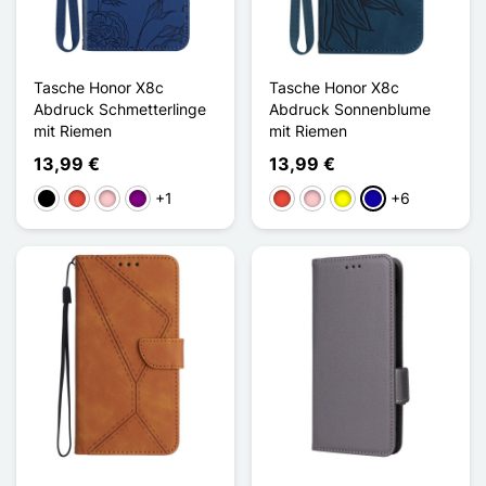
Tasche Honor X8c
Tasche Honor X8c
Abdruck Schmetterlinge
Abdruck Sonnenblume
mit Riemen
mit Riemen
13,99 €
13,99 €
+1
+6
Schwarz
Rot
Pink
Violett
Rot
Pink
Gelb
Dunkelblau