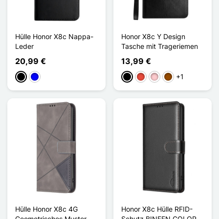
Hülle Honor X8c Nappa-
Honor X8c Y Design
Leder
Tasche mit Trageriemen
20,99 €
13,99 €
+1
Schwarz
Blau
Schwarz
Rot
Pink
Braun
Hülle Honor X8c 4G
Honor X8c Hülle RFID-
Geometrisches Muster
Schutz BINFEN COLOR