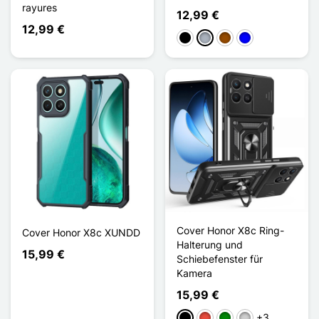
rayures
12,99 €
12,99 €
Schwarz
Grau
Braun
Blau
Cover Honor X8c Ring-
Cover Honor X8c XUNDD
Halterung und
15,99 €
Schiebefenster für
Kamera
15,99 €
+3
Schwarz
Rot
Grün
Silber