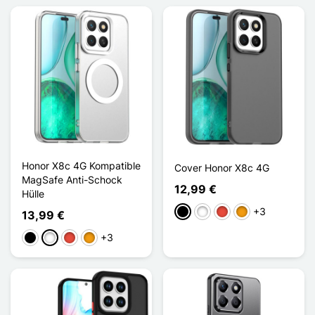
Honor X8c 4G Kompatible
Cover Honor X8c 4G
MagSafe Anti-Schock
12,99 €
Hülle
+3
Schwarz
Weiß
Rot
Orange
13,99 €
+3
Schwarz
Weiß
Rot
Orange