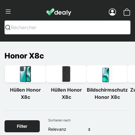
Dealy - Hüllen und Zubehör für Smart
Menu
Rechercher
Honor X8c
Hüllen Honor
Hüllen Honor
Bildschirmschutz
Z
X8c
X8c
Honor X8c
Sortieren nach
Filter