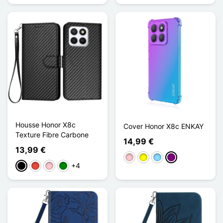
Housse Honor X8c
Cover Honor X8c ENKAY
Texture Fibre Carbone
14,99 €
13,99 €
Pink
Gelb
Hellblau
Violett
+4
Schwarz
Rot
Pink
Grün