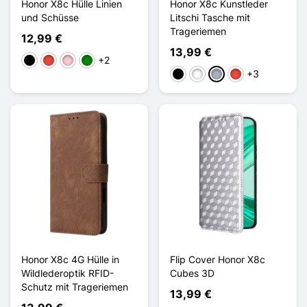
Honor X8c Hülle Linien
Honor X8c Kunstleder
und Schüsse
Litschi Tasche mit
Trageriemen
12,99 €
13,99 €
+2
Schwarz
Rot
Pink
Grün
+3
Schwarz
Weiß
Grau
Rot
Honor X8c 4G Hülle in
Flip Cover Honor X8c
Wildlederoptik RFID-
Cubes 3D
Schutz mit Trageriemen
13,99 €