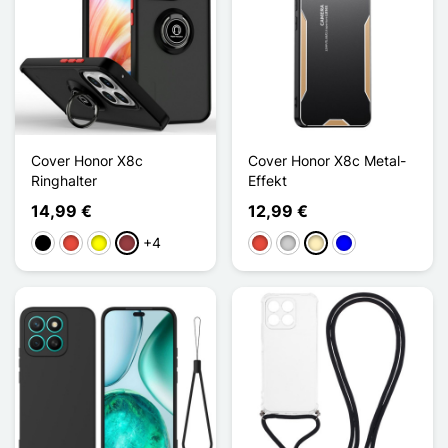
Cover Honor X8c
Cover Honor X8c Metal-
Ringhalter
Effekt
14,99 €
12,99 €
+4
Schwarz
Rot
Gelb
Dunkelrot
Rot
Silber
Golden
Blau