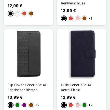
Reißverschluss
12,99 €
13,99 €
Schwarz
Weiß
Rot
Braun
+1
Schwarz
Rot
Pink
Braun
Flip Cover Honor X8c 4G
Hülle Honor X8c 4G
Friesischer Riemen
Retro-Effekt
13,99 €
12,99 €
+2
+2
Schwarz
Grün
Violett
Braun
Schwarz
Rot
Pink
Grün