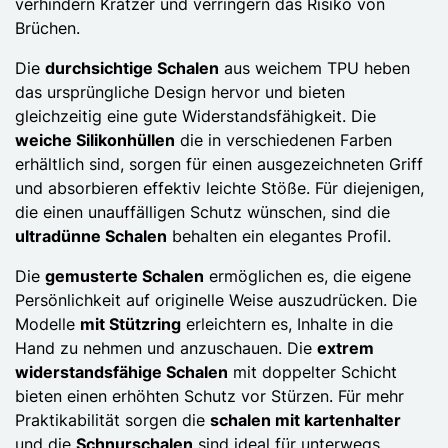
verhindern Kratzer und verringern das Risiko von
Brüchen.
Die
durchsichtige Schalen
aus weichem TPU heben
das ursprüngliche Design hervor und bieten
gleichzeitig eine gute Widerstandsfähigkeit. Die
weiche Silikonhüllen
die in verschiedenen Farben
erhältlich sind, sorgen für einen ausgezeichneten Griff
und absorbieren effektiv leichte Stöße. Für diejenigen,
die einen unauffälligen Schutz wünschen, sind die
ultradünne Schalen
behalten ein elegantes Profil.
Die
gemusterte Schalen
ermöglichen es, die eigene
Persönlichkeit auf originelle Weise auszudrücken. Die
Modelle
mit Stützring
erleichtern es, Inhalte in die
Hand zu nehmen und anzuschauen. Die
extrem
widerstandsfähige Schalen
mit doppelter Schicht
bieten einen erhöhten Schutz vor Stürzen. Für mehr
Praktikabilität sorgen die
schalen mit kartenhalter
und die
Schnurschalen
sind ideal für unterwegs.