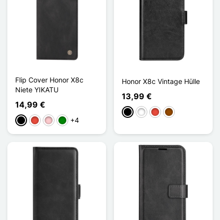
Flip Cover Honor X8c
Honor X8c Vintage Hülle
Niete YIKATU
13,99 €
14,99 €
Schwarz
Weiß
Rot
Braun
+4
Schwarz
Rot
Pink
Grün