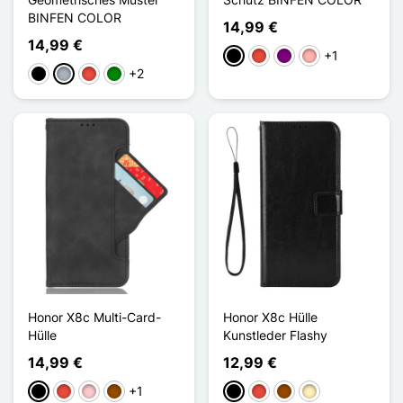
BINFEN COLOR
14,99 €
14,99 €
+1
Schwarz
Rot
Violett
Roségold
+2
Schwarz
Grau
Rot
Grün
Honor X8c Multi-Card-
Honor X8c Hülle
Hülle
Kunstleder Flashy
14,99 €
12,99 €
+1
Schwarz
Rot
Pink
Braun
Schwarz
Rot
Braun
Golden