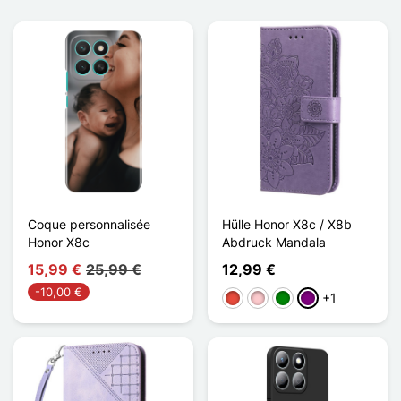
Coque personnalisée
Hülle Honor X8c / X8b
Honor X8c
Abdruck Mandala
15,99 €
25,99 €
12,99 €
-10,00 €
+1
Rot
Pink
Grün
Violett