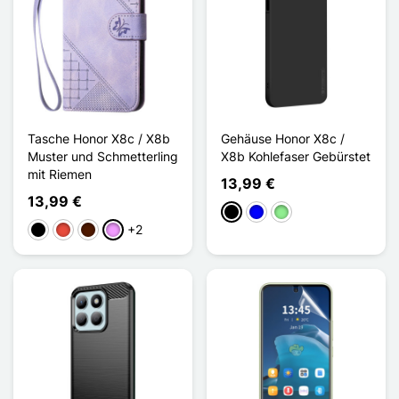
Tasche Honor X8c / X8b
Gehäuse Honor X8c /
Muster und Schmetterling
X8b Kohlefaser Gebürstet
mit Riemen
13,99 €
13,99 €
Schwarz
Blau
Hellgrün
+2
Schwarz
Rot
Dunkelbraun
Hellviolett