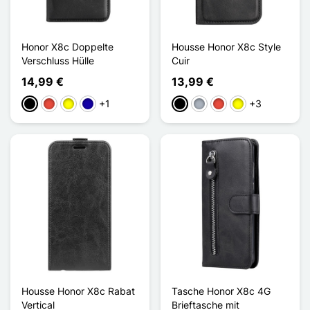
Honor X8c Doppelte
Housse Honor X8c Style
Verschluss Hülle
Cuir
14,99 €
13,99 €
+1
+3
Schwarz
Rot
Gelb
Dunkelblau
Schwarz
Grau
Rot
Gelb
Housse Honor X8c Rabat
Tasche Honor X8c 4G
Vertical
Brieftasche mit