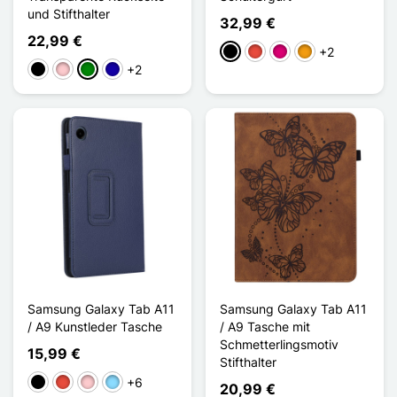
und Stifthalter
32,99 €
22,99 €
+2
Schwarz
Rot
Magenta
Orange
+2
Schwarz
Pink
Grün
Dunkelblau
Samsung Galaxy Tab A11
Samsung Galaxy Tab A11
/ A9 Kunstleder Tasche
/ A9 Tasche mit
Schmetterlingsmotiv
15,99 €
Stifthalter
+6
Schwarz
Rot
Pink
Hellblau
20,99 €