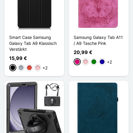
Smart Case Samsung
Samsung Galaxy Tab A11
Galaxy Tab A9 Klassisch
/ A9 Tasche Pink
Verstärkt
20,99 €
15,99 €
+2
Magenta
Pink
Grün
Dunkelblau
+2
Schwarz
Grau
Rot
Pink