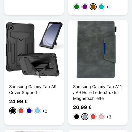
+1
Grün
Violett
Braun
Türkis
Samsung Galaxy Tab A9
Samsung Galaxy Tab A11
Cover Support T
/ A9 Hülle Lederstruktur
Magnetschließe
24,99 €
20,99 €
+2
Schwarz
Rot
Dunkelblau
Hellblau
+3
Schwarz
Grau
Rot
Pink