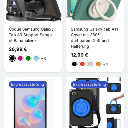
Coque Samsung Galaxy
Samsung Galaxy Tab A11
Tab A9 Support Sangle
Cover mit 360°
et Bandoulière
drehbarem Griff und
Halterung
26,99 €
12,99 €
+3
Schwarz
Magenta
Grün
Hellblau
+4
Schwarz
Rot
Pink
Orange
Expresszustellung
Expresszustellung