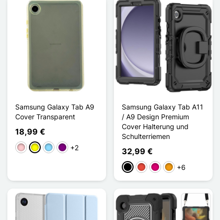
Samsung Galaxy Tab A9
Samsung Galaxy Tab A11
Cover Transparent
/ A9 Design Premium
Cover Halterung und
18,99 €
Schulterriemen
+2
Pink
Gelb
Hellblau
Violett
32,99 €
+6
Schwarz
Rot
Magenta
Orange