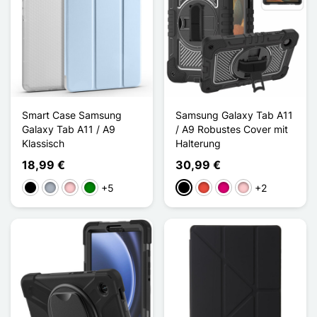
Smart Case Samsung
Samsung Galaxy Tab A11
Galaxy Tab A11 / A9
/ A9 Robustes Cover mit
Klassisch
Halterung
18,99 €
30,99 €
+5
+2
Schwarz
Grau
Pink
Grün
Schwarz
Rot
Magenta
Pink