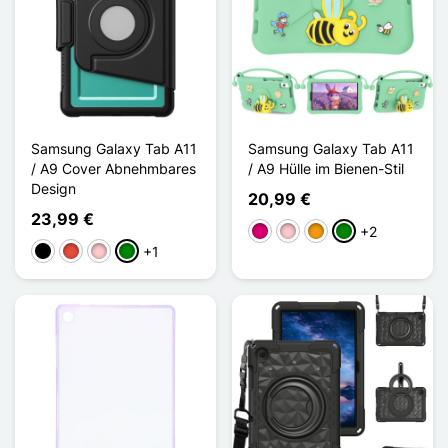
Samsung Galaxy Tab A11
Samsung Galaxy Tab A11
/ A9 Cover Abnehmbares
/ A9 Hülle im Bienen-Stil
Design
20,99 €
23,99 €
+2
Magenta
Pink
Orange
Grün
+1
Schwarz
Rot
Pink
Grün