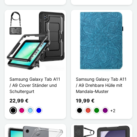
Samsung Galaxy Tab A11
Samsung Galaxy Tab A11
/ A9 Cover Ständer und
/ A9 Drehbare Hülle mit
Schultergurt
Mandala-Muster
22,99 €
19,99 €
+2
Schwarz
Magenta
Hellblau
Blau
Schwarz
Rot
Grün
Violett