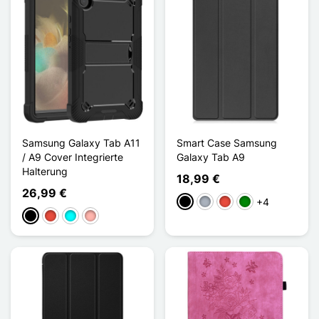
Samsung Galaxy Tab A11
Smart Case Samsung
/ A9 Cover Integrierte
Galaxy Tab A9
Halterung
18,99 €
26,99 €
+4
Schwarz
Grau
Rot
Grün
Schwarz
Rot
Cyan
Roségold