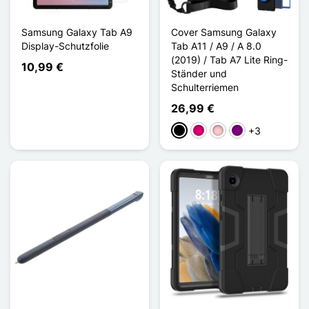
Samsung Galaxy Tab A9
Cover Samsung Galaxy
Display-Schutzfolie
Tab A11 / A9 / A 8.0
(2019) / Tab A7 Lite Ring-
10,99 €
Ständer und
Schulterriemen
26,99 €
+3
Schwarz
Magenta
Pink
Violett