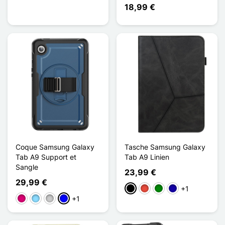
18,99 €
Coque Samsung Galaxy
Tasche Samsung Galaxy
Tab A9 Support et
Tab A9 Linien
Sangle
23,99 €
29,99 €
+1
Schwarz
Rot
Grün
Dunkelblau
+1
Magenta
Hellblau
Transparent
Blau