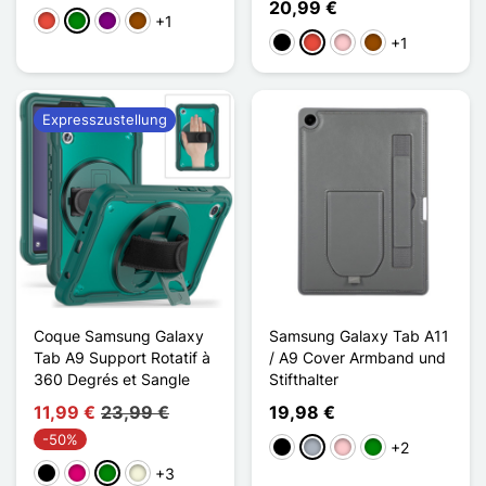
20,99 €
+1
Rot
Grün
Violett
Braun
+1
Schwarz
Rot
Pink
Braun
Expresszustellung
Coque Samsung Galaxy
Samsung Galaxy Tab A11
Tab A9 Support Rotatif à
/ A9 Cover Armband und
360 Degrés et Sangle
Stifthalter
11,99 €
23,99 €
19,98 €
-50%
+2
Schwarz
Grau
Pink
Grün
+3
Schwarz
Magenta
Grün
Beige