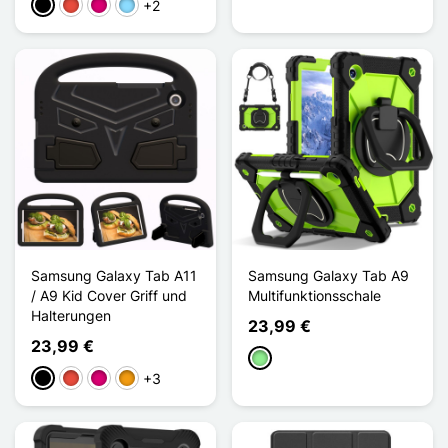
+2
Schwarz
Rot
Magenta
Hellblau
Samsung Galaxy Tab A11
Samsung Galaxy Tab A9
/ A9 Kid Cover Griff und
Multifunktionsschale
Halterungen
23,99 €
23,99 €
Hellgrün
+3
Schwarz
Rot
Magenta
Orange