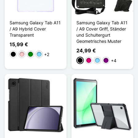
Samsung Galaxy Tab A11
Samsung Galaxy Tab A11
/ A9 Hybrid Cover
/ A9 Cover Griff, Ständer
Transparent
und Schultergurt
Geometrisches Muster
15,99 €
24,99 €
+2
Schwarz
Pink
Grün
Hellblau
+4
Schwarz
Magenta
Hellblau
Violett