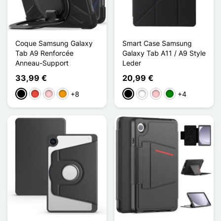
Coque Samsung Galaxy
Smart Case Samsung
Tab A9 Renforcée
Galaxy Tab A11 / A9 Style
Anneau-Support
Leder
33,99 €
20,99 €
+8
+4
Schwarz
Rot
Pink
Orange
Schwarz
Weiß
Pink
Grün