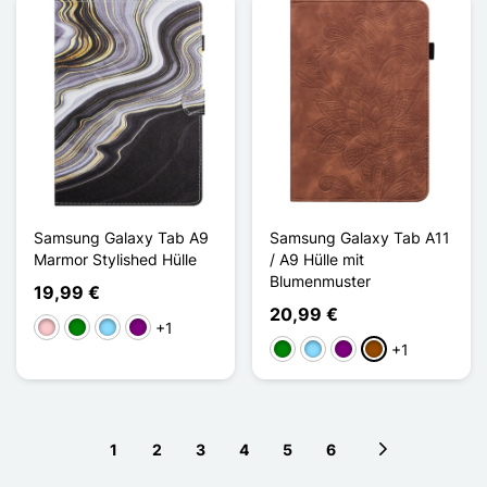
Samsung Galaxy Tab A9
Samsung Galaxy Tab A11
Marmor Stylished Hülle
/ A9 Hülle mit
Blumenmuster
19,99 €
20,99 €
+1
Pink
Grün
Hellblau
Violett
+1
Grün
Hellblau
Violett
Braun
1
2
3
4
5
6
Next page