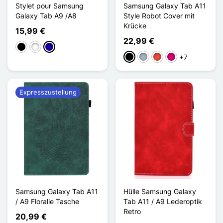
Stylet pour Samsung
Samsung Galaxy Tab A11
Galaxy Tab A9 /A8
Style Robot Cover mit
Krücke
15,99 €
22,99 €
Schwarz
Weiß
Dunkelblau
+7
Schwarz
Grau
Rot
Magenta
Expresszustellung
Samsung Galaxy Tab A11
Hülle Samsung Galaxy
/ A9 Floralie Tasche
Tab A11 / A9 Lederoptik
Retro
20,99 €