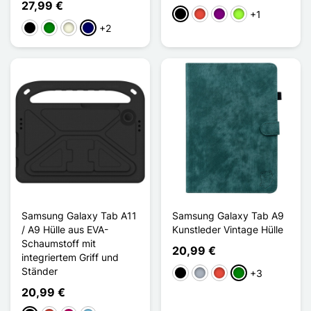
27,99 €
+1
Schwarz
Rot
Violett
Apfelgrün
+2
Schwarz
Grün
Beige
Marineblau
Samsung Galaxy Tab A11
Samsung Galaxy Tab A9
/ A9 Hülle aus EVA-
Kunstleder Vintage Hülle
Schaumstoff mit
20,99 €
integriertem Griff und
Ständer
+3
Schwarz
Grau
Rot
Grün
20,99 €