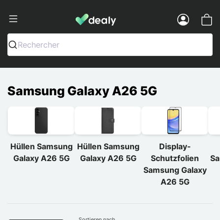
Dealy - Hüllen und Zubehör für Smart
Menu
Rechercher
Samsung Galaxy A26 5G
Hüllen Samsung
Hüllen Samsung
Display-
Galaxy A26 5G
Galaxy A26 5G
Schutzfolien
Sa
Samsung Galaxy
A26 5G
Sortieren nach