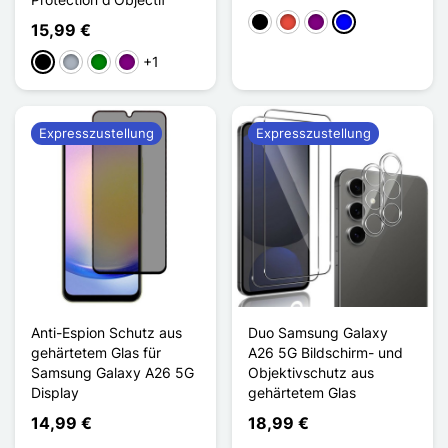
Schwarz
Rot
Violett
Blau
15,99 €
+1
Schwarz
Grau
Grün
Violett
Expresszustellung
Expresszustellung
Anti-Espion Schutz aus
Duo Samsung Galaxy
gehärtetem Glas für
A26 5G Bildschirm- und
Samsung Galaxy A26 5G
Objektivschutz aus
Display
gehärtetem Glas
14,99 €
18,99 €