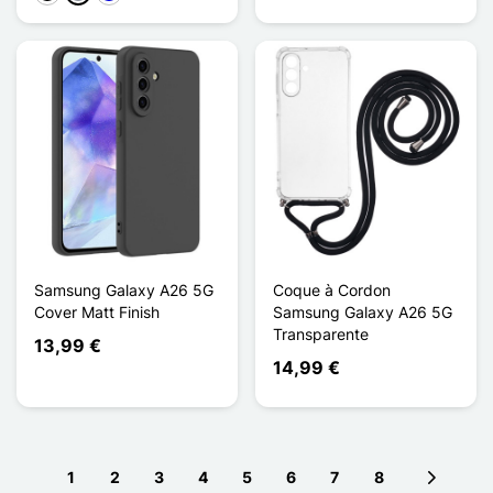
Samsung Galaxy A26 5G
Coque à Cordon
Cover Matt Finish
Samsung Galaxy A26 5G
Transparente
13,99 €
14,99 €
1
2
3
4
5
6
7
8
Next pag