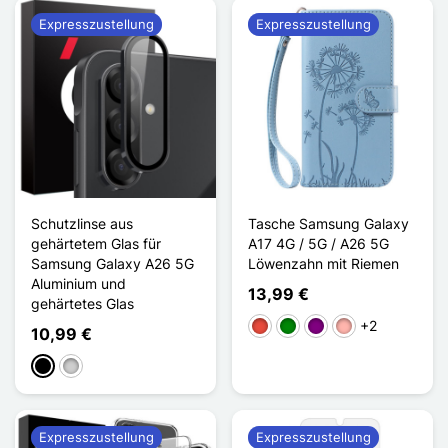
Expresszustellung
Expresszustellung
Schutzlinse aus
Tasche Samsung Galaxy
gehärtetem Glas für
A17 4G / 5G / A26 5G
Samsung Galaxy A26 5G
Löwenzahn mit Riemen
Aluminium und
13,99 €
gehärtetes Glas
+2
Rot
Grün
Violett
Roségold
10,99 €
Schwarz
Silber
Expresszustellung
Expresszustellung