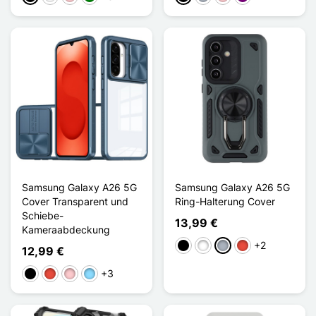
Samsung Galaxy A26 5G
Samsung Galaxy A26 5G
Cover Transparent und
Ring-Halterung Cover
Schiebe-
13,99 €
Kameraabdeckung
+2
Schwarz
Weiß
Grau
Rot
12,99 €
+3
Schwarz
Rot
Pink
Hellblau