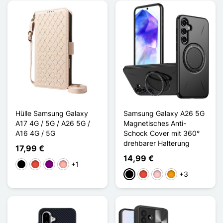
Hülle Samsung Galaxy
Samsung Galaxy A26 5G
A17 4G / 5G / A26 5G /
Magnetisches Anti-
A16 4G / 5G
Schock Cover mit 360°
drehbarer Halterung
17,99 €
14,99 €
+1
Schwarz
Rot
Violett
Roségold
+3
Schwarz
Rot
Pink
Orange