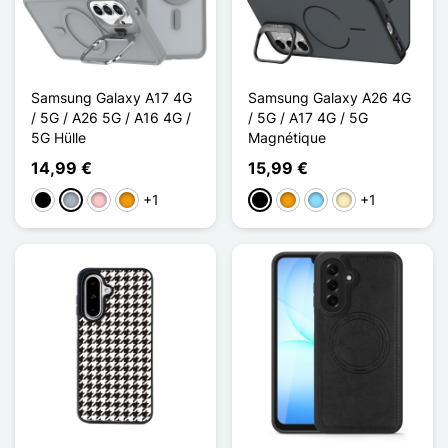
Samsung Galaxy A17 4G
Samsung Galaxy A26 4G
/ 5G / A26 5G / A16 4G /
/ 5G / A17 4G / 5G
5G Hülle
Magnétique
14,99 €
15,99 €
+1
+1
Schwarz
Grau
Pink
Orange
Schwarz
Orange
Hellblau
Golden