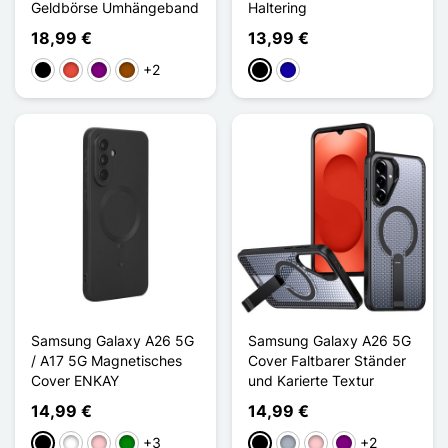
Geldbörse Umhängeband
Haltering
18,99 €
13,99 €
+2
Schwarz
Rot
Violett
Braun
Schwarz
Dunkelblau
Samsung Galaxy A26 5G
Samsung Galaxy A26 5G
/ A17 5G Magnetisches
Cover Faltbarer Ständer
Cover ENKAY
und Karierte Textur
14,99 €
14,99 €
+3
+2
Schwarz
Weiß
Pink
Grün
Schwarz
Grau
Pink
Violett