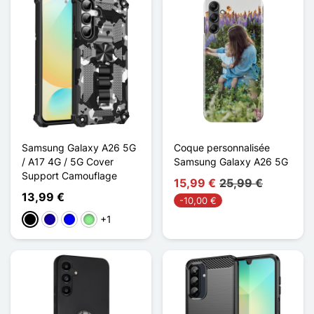
Samsung Galaxy A26 5G
Coque personnalisée
/ A17 4G / 5G Cover
Samsung Galaxy A26 5G
Support Camouflage
15,99 €
25,99 €
13,99 €
-10,00 €
+1
Schwarz
Dunkelblau
Blau
Hellgrün