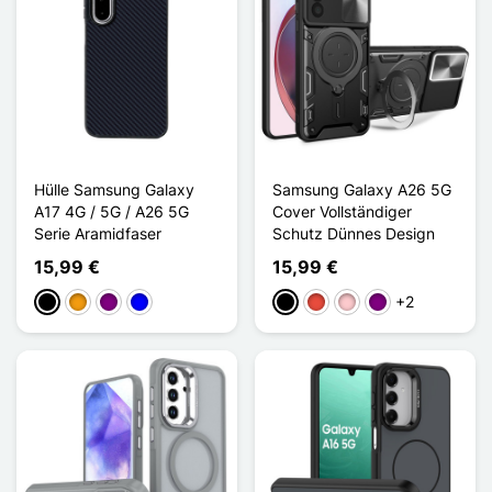
Hülle Samsung Galaxy
Samsung Galaxy A26 5G
A17 4G / 5G / A26 5G
Cover Vollständiger
Serie Aramidfaser
Schutz Dünnes Design
15,99 €
15,99 €
+2
Schwarz
Orange
Violett
Blau
Schwarz
Rot
Pink
Violett