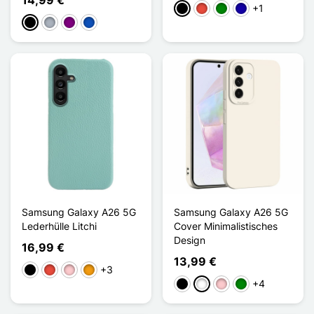
+1
Schwarz
Rot
Grün
Dunkelblau
Schwarz
Grau
Violett
Saphir
Samsung Galaxy A26 5G
Samsung Galaxy A26 5G
Lederhülle Litchi
Cover Minimalistisches
Design
16,99 €
13,99 €
+3
Schwarz
Rot
Pink
Orange
+4
Schwarz
Weiß
Pink
Grün