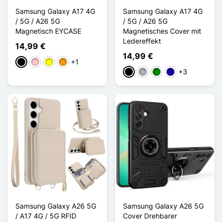
Samsung Galaxy A17 4G
Samsung Galaxy A17 4G
/ 5G / A26 5G
/ 5G / A26 5G
Magnetisch EYCASE
Magnetisches Cover mit
Ledereffekt
14,99 €
14,99 €
+1
Schwarz
Pink
Gelb
Orange
+3
Schwarz
Grau
Grün
Dunkelblau
Samsung Galaxy A26 5G
Samsung Galaxy A26 5G
/ A17 4G / 5G RFID
Cover Drehbarer