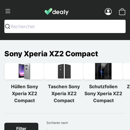
Dealy - Hüllen und Zubehör für Smart
Menu
Rechercher
Sony Xperia XZ2 Compact
Hüllen Sony
Taschen Sony
Schutzfolien
Z
Xperia XZ2
Xperia XZ2
Sony Xperia XZ2
Compact
Compact
Compact
Sortieren nach
Filter