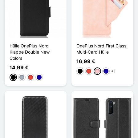
Hülle OnePlus Nord
OnePlus Nord First Class
Klappe Double New
Multi-Card Hülle
Colors
16,99 €
14,99 €
+1
Schwarz
Rot
Pink
Dunkelblau
Schwarz
Grau
Rot
Dunkelblau