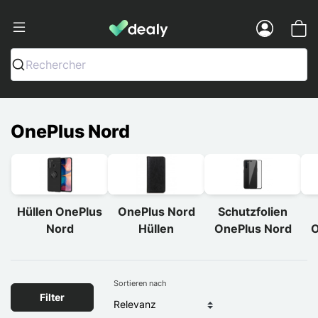
Dealy - Hüllen und Zubehör für Smart
Menu
Rechercher
OnePlus Nord
Hüllen OnePlus
OnePlus Nord
Schutzfolien
Nord
Hüllen
OnePlus Nord
O
Sortieren nach
Filter