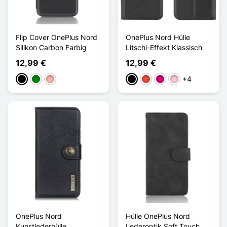
Flip Cover OnePlus Nord
OnePlus Nord Hülle
Silikon Carbon Farbig
Litschi-Effekt Klassisch
12,99 €
12,99 €
+4
Schwarz
Grün
Roségold
Schwarz
Rot
Magenta
Pink
OnePlus Nord
Hülle OnePlus Nord
Kunstlederhülle
Lederoptik Soft Touch