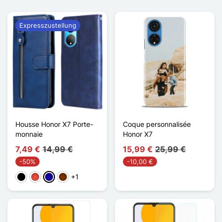
Expresszustellung
Housse Honor X7 Porte-
Coque personnalisée
monnaie
Honor X7
7,49 €
14,99 €
15,99 €
25,99 €
-50%
-10,00 €
+1
Schwarz
Rot
Dunkelblau
Kaffee