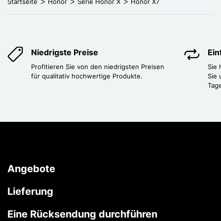
Startseite
Honor
Série Honor X
Honor X7
Niedrigste Preise
Ei
Profitieren Sie von den niedrigsten Preisen
Sie
für qualitativ hochwertige Produkte.
Sie 
Tag
Angebote
Lieferung
Eine Rücksendung durchführen