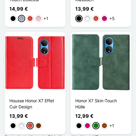
14,99 €
13,99 €
+1
+5
Schwarz
Grau
Rot
Pink
Schwarz
Weiß
Rot
Magenta
Housse Honor X7 Effet
Honor X7 Skin-Touch
Cuir Design
Hülle
13,99 €
12,99 €
+1
Schwarz
Weiß
Rot
Kaffee
Schwarz
Magenta
Grün
Braun