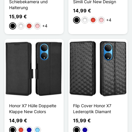
Schiebekamera und
Simili Cuir New Design
Halterung
14,99 €
15,99 €
+4
Schwarz
Weiß
Rot
Pink
+4
Schwarz
Weiß
Rot
Pink
Honor X7 Hülle Doppelte
Flip Cover Honor X7
Klappe New Colors
Lederoptik Diamant
14,99 €
15,99 €
Schwarz
Rot
Dunkelblau
Hellblau
Schwarz
Dunkelblau