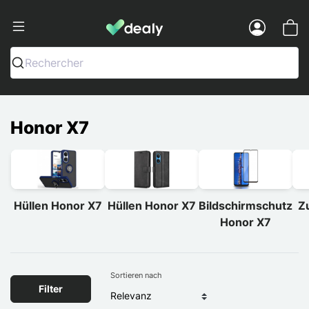
Dealy - Hüllen und Zubehör für Smart
Menu
Rechercher
Honor X7
Hüllen Honor X7
Hüllen Honor X7
Bildschirmschutz
Z
Honor X7
Sortieren nach
Filter