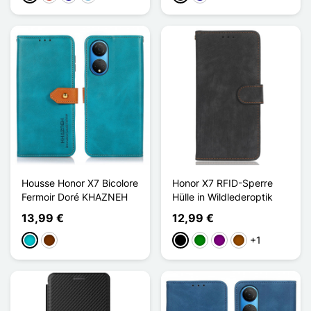
Housse Honor X7 Bicolore
Honor X7 RFID-Sperre
Fermoir Doré KHAZNEH
Hülle in Wildlederoptik
13,99 €
12,99 €
+1
Türkis
Kaffee
Schwarz
Grün
Violett
Braun