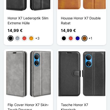
Honor X7 Lederoptik Slim
Housse Honor X7 Double
Extreme Hülle
Rabat
14,99 €
14,99 €
+3
+1
Schwarz
Grau
Rot
Orange
Schwarz
Rot
Dunkelblau
Braun
Flip Cover Honor X7 Skin-
Tasche Honor X7
Touch Douceur
Klassisch