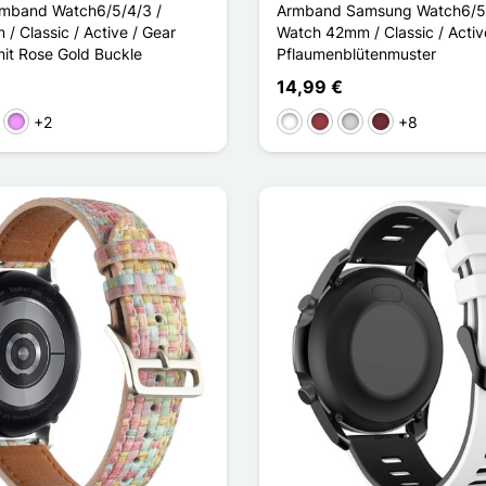
mband Watch6/5/4/3 /
Armband Samsung Watch6/5/
 Classic / Active / Gear
Watch 42mm / Classic / Activ
mit Rose Gold Buckle
Pflaumenblütenmuster
14,99 €
+2
+8
lett
Hellviolett
Weiß
Dunkelrot
Gris clair
Rouge Vin