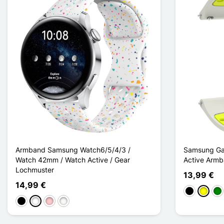
Armband Samsung Watch6/5/4/3 /
Samsung Gal
Watch 42mm / Watch Active / Gear
Active Armb
Lochmuster
13,99 €
14,99 €
Schwarz
Gelb
Gr
Schwarz
Weiß
Pink
Blanc Étoilé