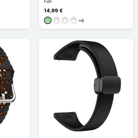
Fun
14,99 €
+6
Hellgrün
Rose / Blanc
Gris / Blanc
Rouge / Vert