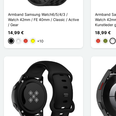
Armband Samsung Watch6/5/4/3 /
Armband Sa
Watch 42mm / FE 40mm / Classic / Active
Watch 42mm /
/ Gear
Kunstleder 
14,99 €
18,99 €
+10
Schwarz
Weiß
Rot
Gelb
Rot
Khaki
Ros