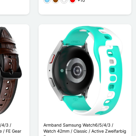
+10
Hellblau
Braun
Rose / Blanc
Rouge / Noir
4/3 /
Armband Samsung Watch6/5/4/3 /
e / FE Gear
Watch 42mm / Classic / Active Zweifarbig