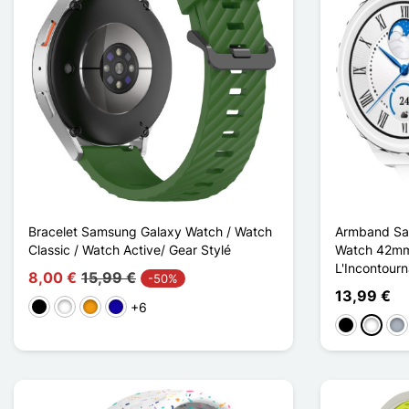
Bracelet Samsung Galaxy Watch / Watch
Armband Sa
Classic / Watch Active/ Gear Stylé
Watch 42mm 
L'Incontourn
8,00 €
15,99 €
-50%
13,99 €
+6
Schwarz
Weiß
Orange
Dunkelblau
Schwarz
Weiß
Gr