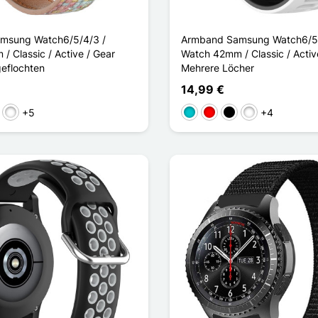
msung Watch6/5/4/3 /
Armband Samsung Watch6/5/
 Classic / Active / Gear
Watch 42mm / Classic / Activ
geflochten
Mehrere Löcher
14,99 €
+5
+4
e Clair
Vert Clair
Türkis
Rouge Noir
Noir Gris
Noir Rouge