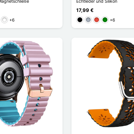
Magnetschließe
Echtleder und Silikon
17,99 €
+6
+6
Blanc
ge / Noir
Noir/Gris
Schwarz
Grau
Rot
Grün