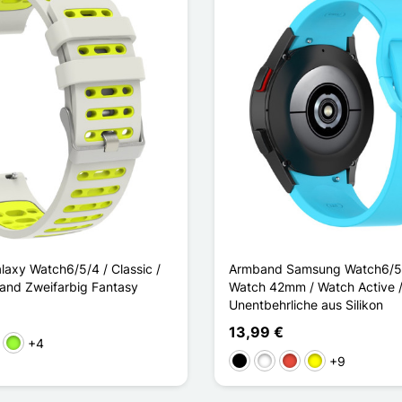
axy Watch6/5/4 / Classic /
Armband Samsung Watch6/5/
and Zweifarbig Fantasy
Watch 42mm / Watch Active 
Unentbehrliche aus Silikon
13,99 €
+4
ün
Apfelgrün
+9
Schwarz
Weiß
Rot
Gelb