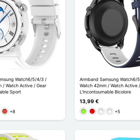
msung Watch6/5/4/3 /
Armband Samsung Watch6/5/
/ Watch Active / Gear
Watch 42mm / Watch Active 
able Sport
L'Incontournable Bicolore
13,99 €
+8
+5
au
Rot
Apfelgrün
Rouge / Noir
Noir / Bleu
Noir / Rouge