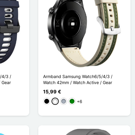
4/3 /
Armband Samsung Watch6/5/4/3 /
/ Gear
Watch 42mm / Watch Active / Gear
15,99 €
+6
Schwarz
Weiß
Grau
Grün