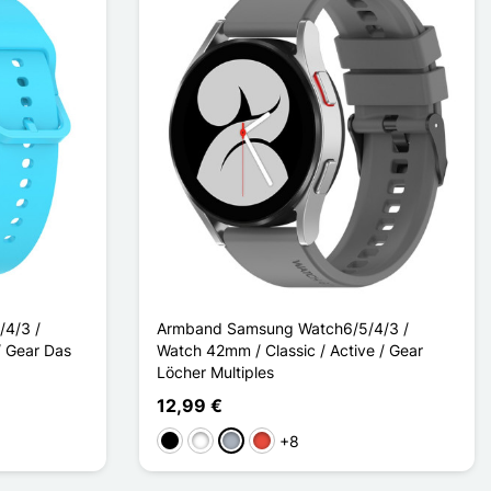
4/3 /
Armband Samsung Watch6/5/4/3 /
/ Gear Das
Watch 42mm / Classic / Active / Gear
Löcher Multiples
12,99 €
+8
Schwarz
Weiß
Grau
Rot