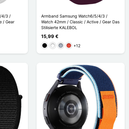
4/3 /
Armband Samsung Watch6/5/4/3 /
e / Gear
Watch 42mm / Classic / Active / Gear Das
Stilisierte KALEBOL
15,99 €
+12
Schwarz
Weiß
Grau
Rot