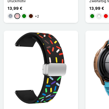
Druckmotiv
Zweifarbig 
13,99 €
13,99 €
+2
Grau
Pink
Grün
Dunkelbraun
Grün
Rose / 
Rou