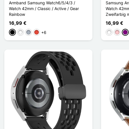
Armband Samsung Watch6/5/4/3 /
Samsung Ar
Watch 42mm / Classic / Active / Gear
Watch 42mm /
Rainbow
Zweifarbig 
16,99 €
16,99 €
+6
Schwarz
Weiß
Grau
Rot
Weiß
Pink
Vio