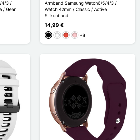
4/3 /
Armband Samsung Watch6/5/4/3 /
e / Gear
Watch 42mm / Classic / Active
Silikonband
14,99 €
+8
Schwarz
Weiß
Rot
Pink