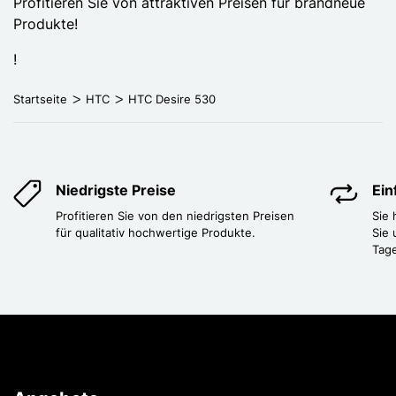
Profitieren Sie von attraktiven Preisen für brandneue
Produkte!
!
Startseite
HTC
HTC Desire 530
Niedrigste Preise
Ei
Profitieren Sie von den niedrigsten Preisen
Sie
für qualitativ hochwertige Produkte.
Sie 
Tag