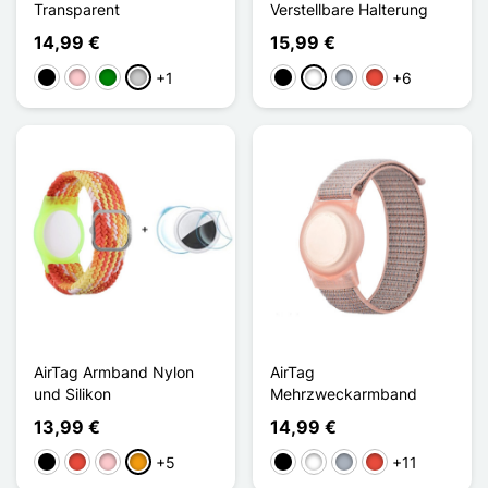
Transparent
Verstellbare Halterung
14,99 €
15,99 €
+1
+6
Schwarz
Pink
Grün
Transparent
Schwarz
Weiß
Grau
Rot
AirTag Armband Nylon
AirTag
und Silikon
Mehrzweckarmband
13,99 €
14,99 €
+5
+11
Schwarz
Rot
Pink
Orange
Schwarz
Weiß
Grau
Rot