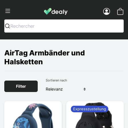
Dealy - Hüllen und Zubehör für Smart
Menu
Rechercher
AirTag Armbänder und
Halsketten
Sortieren nach
Filter
Expresszustellung