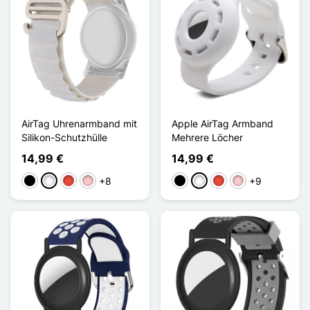
AirTag Uhrenarmband mit
Apple AirTag Armband
Silikon-Schutzhülle
Mehrere Löcher
14,99 €
14,99 €
+8
+9
Schwarz
Weiß
Rot
Pink
Schwarz
Weiß
Rot
Pink