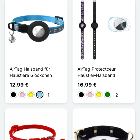
AirTag Halsband für
AirTag Protectceur
Haustiere Glöckchen
Haustier-Halsband
12,99 €
16,99 €
+1
+2
Schwarz
Pink
Gelb
Hellblau
Schwarz
Pink
Gelb
Grün