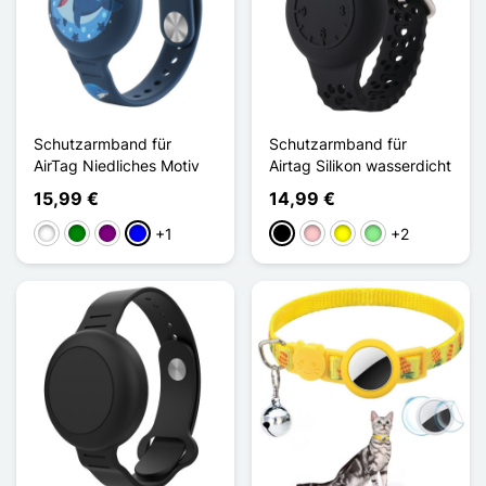
Schutzarmband für
Schutzarmband für
AirTag Niedliches Motiv
Airtag Silikon wasserdicht
15,99 €
14,99 €
+1
+2
Weiß
Grün
Violett
Blau
Schwarz
Pink
Gelb
Hellgrün