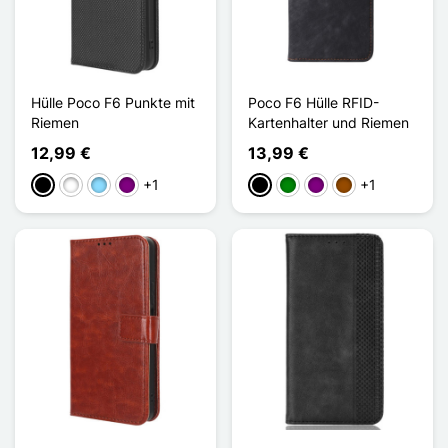
Hülle Poco F6 Punkte mit
Poco F6 Hülle RFID-
Riemen
Kartenhalter und Riemen
12,99 €
13,99 €
+1
+1
Schwarz
Weiß
Hellblau
Violett
Schwarz
Grün
Violett
Braun