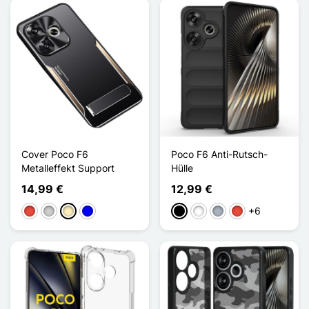
Cover Poco F6
Poco F6 Anti-Rutsch-
Metalleffekt Support
Hülle
14,99 €
12,99 €
+6
Rot
Silber
Golden
Blau
Schwarz
Weiß
Grau
Rot