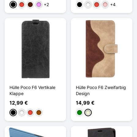
+2
+4
Schwarz
Rot
Dunkelbraun
Hellviolett
Schwarz
Weiß
Rot
Pink
Hülle Poco F6 Vertikale
Hülle Poco F6 Zweifarbig
Klappe
Design
12,99 €
14,99 €
Schwarz
Weiß
Rot
Braun
Grün
Beige