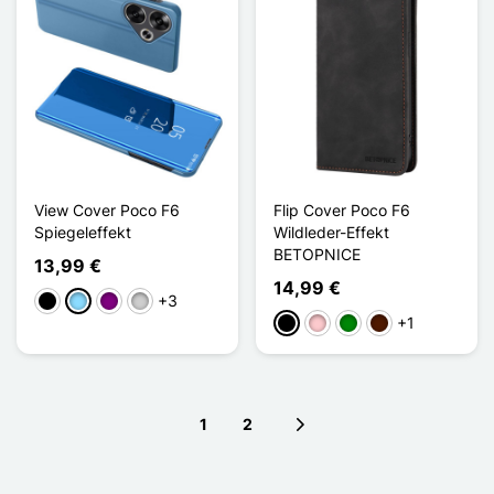
View Cover Poco F6
Flip Cover Poco F6
Spiegeleffekt
Wildleder-Effekt
BETOPNICE
13,99 €
14,99 €
+3
Schwarz
Hellblau
Violett
Silber
+1
Schwarz
Pink
Grün
Dunkelbraun
1
2
Next page