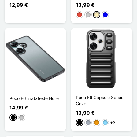
12,99 €
13,99 €
Rot
Silber
Golden
Blau
Poco F6 Capsule Series
Poco F6 kratzfeste Hülle
Cover
14,99 €
13,99 €
Schwarz
Transparent
+3
Schwarz
Grau
Orange
Hellblau