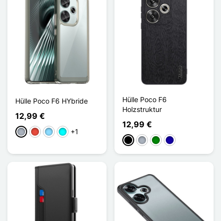
Hülle Poco F6
Hülle Poco F6 HYbride
Holzstruktur
12,99 €
12,99 €
+1
Grau
Rot
Hellblau
Cyan
Schwarz
Grau
Grün
Dunkelblau