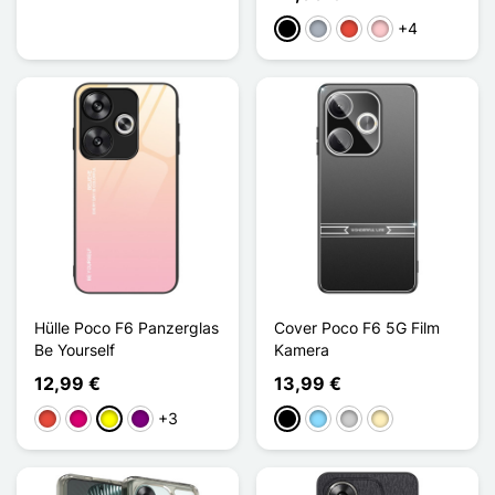
+4
Schwarz
Grau
Rot
Pink
Hülle Poco F6 Panzerglas
Cover Poco F6 5G Film
Be Yourself
Kamera
12,99 €
13,99 €
+3
Rot
Magenta
Gelb
Violett
Schwarz
Hellblau
Silber
Golden