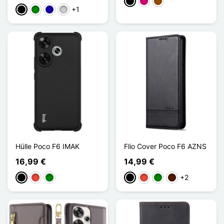
Schwarz
Magenta
Braun
+1
Schwarz
Grün
Dunkelblau
Silber
Hülle Poco F6 IMAK
Flio Cover Poco F6 AZNS
16,99 €
14,99 €
+2
Schwarz
Rot
Grün
Schwarz
Rot
Grün
Dunkelbraun