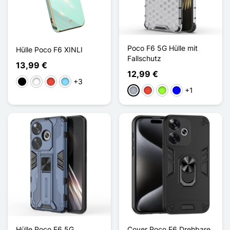
Poco F6 5G Hülle mit
Hülle Poco F6 XINLI
Fallschutz
13,99 €
12,99 €
+3
Schwarz
Weiß
Rot
Hellblau
+1
Grau
Rot
Apfelgrün
Blau
Hülle Poco F6 5G
Cover Poco F6 Drehbare