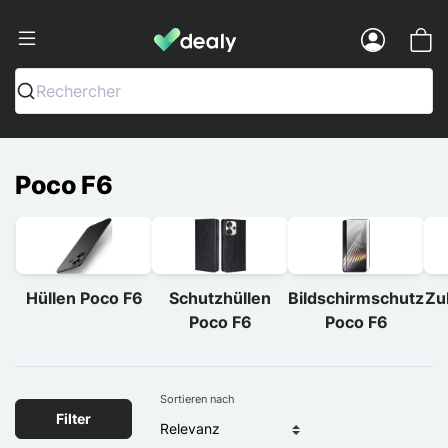
Dealy - Hüllen und Zubehör für Smart
Menu
Rechercher
Poco F6
Hüllen Poco F6
Schutzhüllen
Bildschirmschutz
Zu
Poco F6
Poco F6
Sortieren nach
Filter