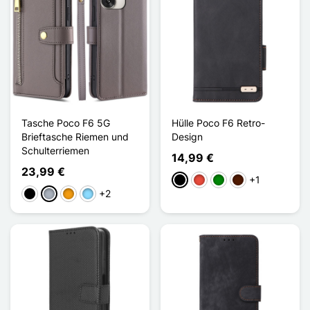
Tasche Poco F6 5G
Hülle Poco F6 Retro-
Brieftasche Riemen und
Design
Schulterriemen
14,99 €
23,99 €
+1
Schwarz
Rot
Grün
Dunkelbraun
+2
Schwarz
Grau
Orange
Hellblau