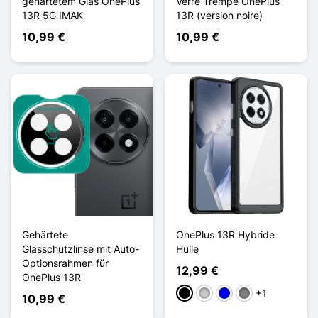
gehärtetem Glas OnePlus
Verre Trempé OnePlus
13R 5G IMAK
13R (version noire)
10,99 €
10,99 €
Gehärtete
OnePlus 13R Hybride
Glasschutzlinse mit Auto-
Hülle
Optionsrahmen für
12,99 €
OnePlus 13R
+1
Schwarz
Transparent
Blau
Gris Transparent
10,99 €