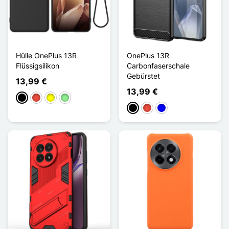
Hülle OnePlus 13R
OnePlus 13R
Flüssigsilikon
Carbonfaserschale
Gebürstet
13,99 €
13,99 €
Schwarz
Rot
Gelb
Hellgrün
Schwarz
Rot
Blau