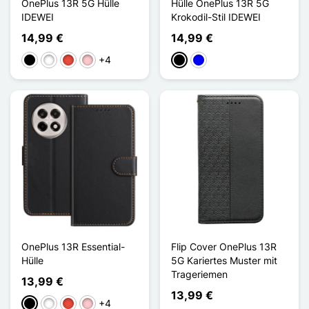
OnePlus 13R 5G Hülle
Hülle OnePlus 13R 5G
IDEWEI
Krokodil-Stil IDEWEI
14,99 €
14,99 €
+4
Schwarz
Weiß
Rot
Pink
Schwarz
Blau
OnePlus 13R Essential-
Flip Cover OnePlus 13R
Hülle
5G Kariertes Muster mit
Trageriemen
13,99 €
13,99 €
+4
Schwarz
Weiß
Rot
Pink