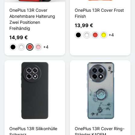
OnePlus 13R Cover
OnePlus 13R Cover Frost
Abnehmbare Halterung
Finish
Zwei Positionen
13,99 €
Freihändig
+4
Schwarz
Weiß
Rot
Gelb
14,99 €
+4
Schwarz
Weiß
Rot
Pink
OnePlus 13R Silikonhülle
OnePlus 13R Cover Ring-
Schwarz
Ständer KADEM