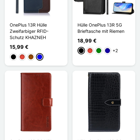
OnePlus 13R Hülle
Hülle OnePlus 13R 5G
Zweifarbiger RFID-
Brieftasche mit Riemen
Schutz KHAZNEH
18,99 €
15,99 €
+2
Schwarz
Rot
Grün
Dunkelblau
Schwarz
Rot
Braun
Blau