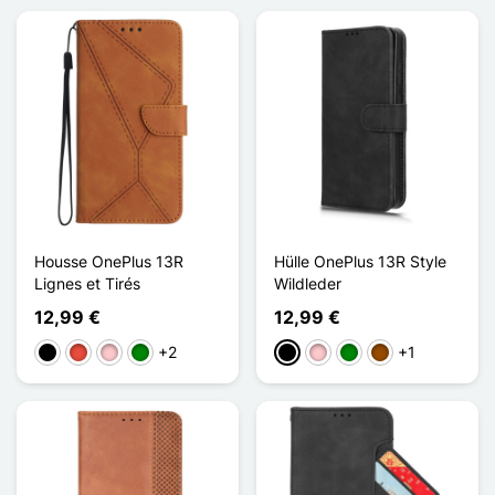
Housse OnePlus 13R
Hülle OnePlus 13R Style
Lignes et Tirés
Wildleder
12,99 €
12,99 €
+2
+1
Schwarz
Rot
Pink
Grün
Schwarz
Pink
Grün
Braun