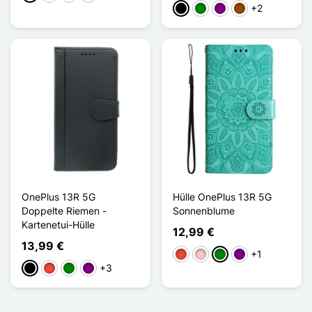
+2
Schwarz
Grün
Violett
Braun
OnePlus 13R 5G
Hülle OnePlus 13R 5G
Doppelte Riemen -
Sonnenblume
Kartenetui-Hülle
12,99 €
13,99 €
+1
Rot
Pink
Grün
Violett
+3
Schwarz
Rot
Grün
Violett