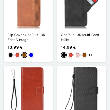
Flip Cover OnePlus 13R
OnePlus 13R Multi-Card-
Fries Vintage
Hülle
13,99 €
14,99 €
+1
Schwarz
Rot
Braun
Blau
Schwarz
Rot
Pink
Braun