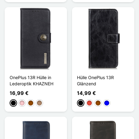
OnePlus 13R Hülle in
Hülle OnePlus 13R
Lederoptik KHAZNEH
Glänzend
16,99 €
14,99 €
Schwarz
Pink
Braun
Taupe
Schwarz
Rot
Braun
Blau