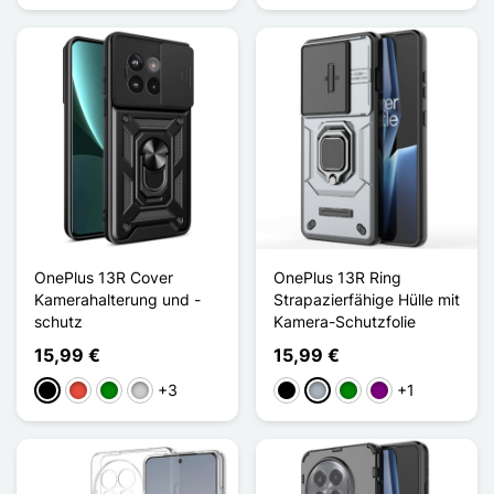
OnePlus 13R Cover
OnePlus 13R Ring
Kamerahalterung und -
Strapazierfähige Hülle mit
schutz
Kamera-Schutzfolie
15,99 €
15,99 €
+3
+1
Schwarz
Rot
Grün
Silber
Schwarz
Grau
Grün
Violett