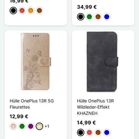
16,99 €
34,99 €
Schwarz
Rot
Orange
Braun
Schwarz
Grün
Braun
Blau
Hülle OnePlus 13R 5G
Hülle OnePlus 13R
Fleurettes
Wildleder-Effekt
KHAZNEH
12,99 €
14,99 €
+1
Pink
Grün
Violett
Golden
Schwarz
Rot
Braun
Blau