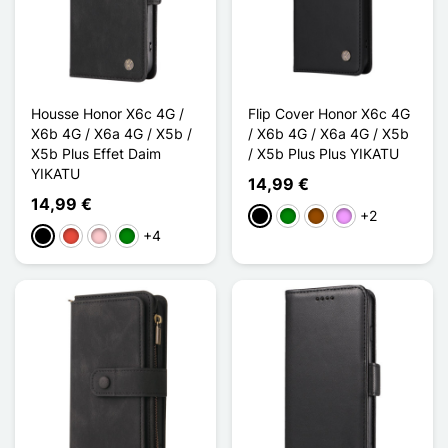
Housse Honor X6c 4G /
Flip Cover Honor X6c 4G
X6b 4G / X6a 4G / X5b /
/ X6b 4G / X6a 4G / X5b
X5b Plus Effet Daim
/ X5b Plus Plus YIKATU
YIKATU
14,99 €
14,99 €
+2
Schwarz
Grün
Braun
Hellviolett
+4
Schwarz
Rot
Pink
Grün