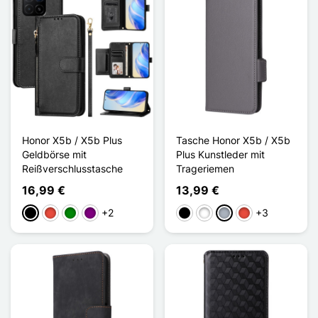
Honor X5b / X5b Plus
Tasche Honor X5b / X5b
Geldbörse mit
Plus Kunstleder mit
Reißverschlusstasche
Trageriemen
16,99 €
13,99 €
+2
+3
Schwarz
Rot
Grün
Violett
Schwarz
Weiß
Grau
Rot