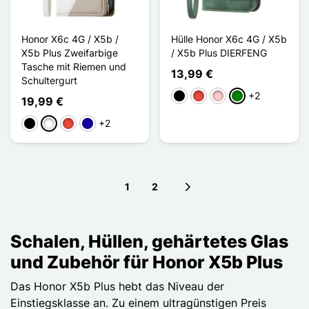
Honor X6c 4G / X5b /
Hülle Honor X6c 4G / X5b
X5b Plus Zweifarbige
/ X5b Plus DIERFENG
Tasche mit Riemen und
13,99 €
Schultergurt
+2
Schwarz
Rot
Pink
Grün
19,99 €
+2
Schwarz
Weiß
Rot
Dunkelblau
1
2
Next page
Schalen, Hüllen, gehärtetes Glas
und Zubehör für Honor X5b Plus
Das Honor X5b Plus hebt das Niveau der
Einstiegsklasse an. Zu einem ultragünstigen Preis