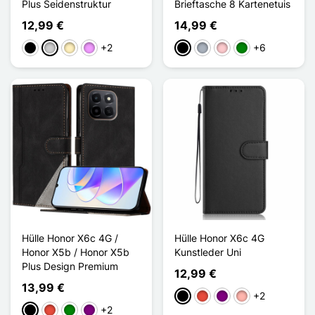
Plus Seidenstruktur
Brieftasche 8 Kartenetuis
12,99 €
14,99 €
+2
+6
Schwarz
Silber
Golden
Hellviolett
Schwarz
Grau
Pink
Grün
Hülle Honor X6c 4G /
Hülle Honor X6c 4G
Honor X5b / Honor X5b
Kunstleder Uni
Plus Design Premium
12,99 €
13,99 €
+2
Schwarz
Rot
Violett
Roségold
+2
Schwarz
Rot
Grün
Violett