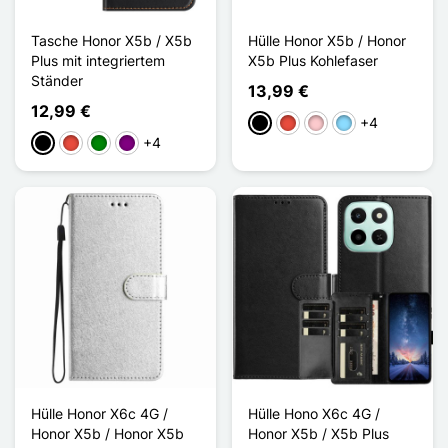
Tasche Honor X5b / X5b
Hülle Honor X5b / Honor
Plus mit integriertem
X5b Plus Kohlefaser
Ständer
13,99 €
12,99 €
+4
Schwarz
Rot
Pink
Hellblau
+4
Schwarz
Rot
Grün
Violett
Hülle Honor X6c 4G /
Hülle Hono X6c 4G /
Honor X5b / Honor X5b
Honor X5b / X5b Plus