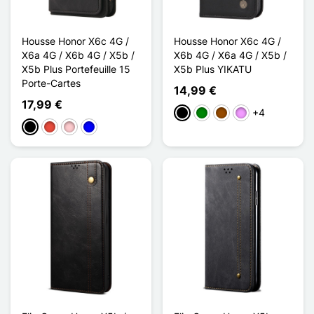
Housse Honor X6c 4G /
Housse Honor X6c 4G /
X6a 4G / X6b 4G / X5b /
X6b 4G / X6a 4G / X5b /
X5b Plus Portefeuille 15
X5b Plus YIKATU
Porte-Cartes
14,99 €
17,99 €
+4
Schwarz
Grün
Braun
Hellviolett
Schwarz
Rot
Pink
Blau