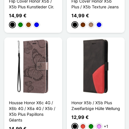
Flip Cover Honor X5b /
Flip Cover Honor X5b
X5b Plus Kunstleder Cir.
Plus / X5b Texture Jeans
14,99 €
14,99 €
Schwarz
Grün
Braun
Blau
Schwarz
Kaffee
Taupe
Blau
Housse Honor X6c 4G /
Honor X5b / X5b Plus
X6b 4G / X6a 4G / X5b /
Zweifarbige Hülle Wellung
X5b Plus Papillons
12,99 €
Géants
+1
Schwarz
Rot
Grün
Hellviolett
14,99 €