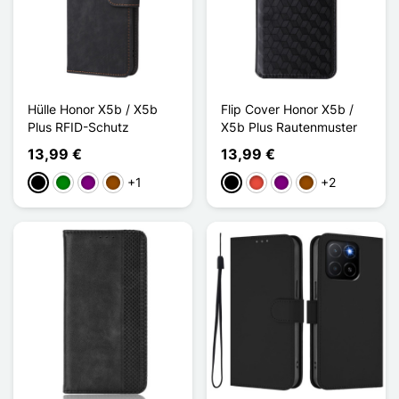
Hülle Honor X5b / X5b
Flip Cover Honor X5b /
Plus RFID-Schutz
X5b Plus Rautenmuster
13,99 €
13,99 €
+1
+2
Schwarz
Grün
Violett
Braun
Schwarz
Rot
Violett
Braun