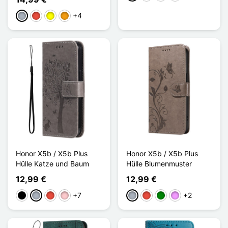
+4
Grau
Rot
Gelb
Orange
Honor X5b / X5b Plus
Honor X5b / X5b Plus
Hülle Katze und Baum
Hülle Blumenmuster
12,99 €
12,99 €
+7
+2
Schwarz
Grau
Rot
Pink
Grau
Rot
Grün
Hellviolett