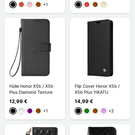
+1
Schwarz
Rot
Pink
Braun
Schwarz
Rot
Braun
Golden
Hülle Honor X5b / X5b
Flip Cover Honor X5b /
Plus Diamond Texture
X5b Plus YIKATU
12,99 €
14,99 €
+1
+2
Schwarz
Weiß
Violett
Braun
Schwarz
Grün
Braun
Hellviolett