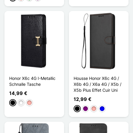
Honor X6c 4G I-Metallic
Housse Honor X6c 4G /
Schnalle Tasche
X6b 4G / X6a 4G / X5b /
X5b Plus Effet Cuir Uni
14,99 €
12,99 €
Schwarz
Weiß
Roségold
Schwarz
Violett
Roségold
Blau