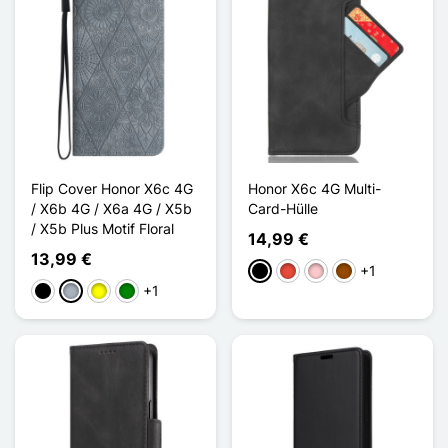
Flip Cover Honor X6c 4G
Honor X6c 4G Multi-
/ X6b 4G / X6a 4G / X5b
Card-Hülle
/ X5b Plus Motif Floral
14,99 €
13,99 €
+1
Schwarz
Rot
Pink
Braun
+1
Schwarz
Grau
Gelb
Grün