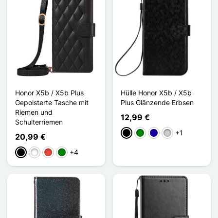
Honor X5b / X5b Plus
Hülle Honor X5b / X5b
Gepolsterte Tasche mit
Plus Glänzende Erbsen
Riemen und
12,99 €
Schulterriemen
+1
Schwarz
Grün
Dunkelblau
Silber
20,99 €
+4
Schwarz
Weiß
Rot
Grün