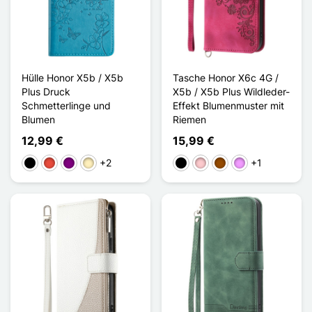
Hülle Honor X5b / X5b
Tasche Honor X6c 4G /
Plus Druck
X5b / X5b Plus Wildleder-
Schmetterlinge und
Effekt Blumenmuster mit
Blumen
Riemen
12,99 €
15,99 €
+2
+1
Schwarz
Rot
Violett
Golden
Schwarz
Pink
Braun
Hellviolett