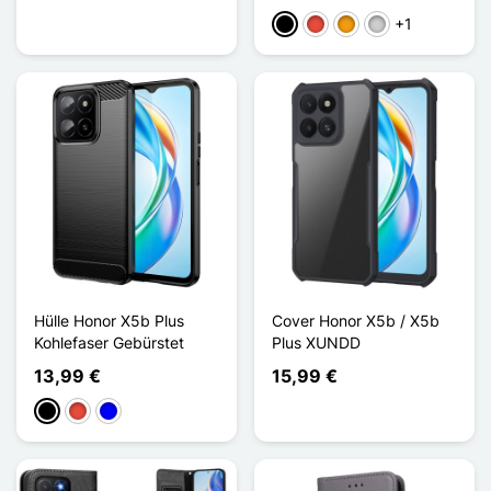
+1
Schwarz
Rot
Orange
Silber
Hülle Honor X5b Plus
Cover Honor X5b / X5b
Kohlefaser Gebürstet
Plus XUNDD
13,99 €
15,99 €
Schwarz
Rot
Blau