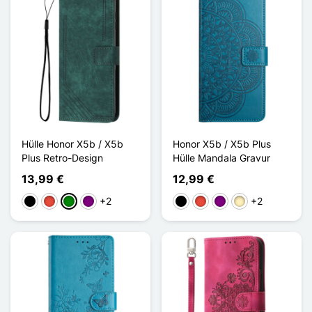
Hülle Honor X5b / X5b
Honor X5b / X5b Plus
Plus Retro-Design
Hülle Mandala Gravur
13,99 €
12,99 €
+2
+2
Schwarz
Rot
Grün
Violett
Schwarz
Rot
Violett
Golden