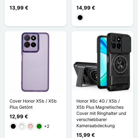
13,99 €
14,99 €
Schwarz
Cover Honor X5b / X5b
Honor X6c 4G / X5b /
Plus Getönt
X5b Plus Magnetisches
Cover mit Ringhalter und
12,99 €
verschiebbarer
Kameraabdeckung
+2
Schwarz
Weiß
Pink
Grün
15,99 €