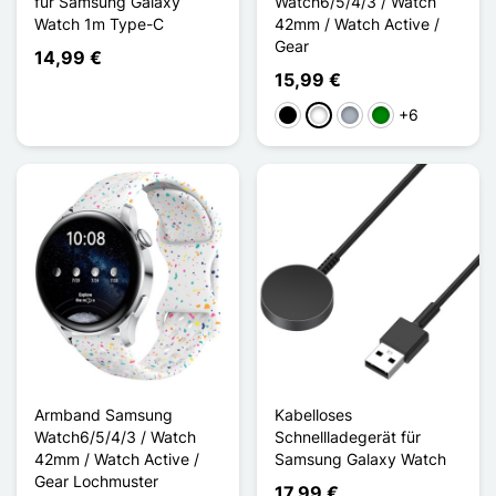
für Samsung Galaxy
Watch6/5/4/3 / Watch
Watch 1m Type-C
42mm / Watch Active /
Gear
14,99 €
15,99 €
+6
Schwarz
Weiß
Grau
Grün
Armband Samsung
Kabelloses
Watch6/5/4/3 / Watch
Schnellladegerät für
42mm / Watch Active /
Samsung Galaxy Watch
Gear Lochmuster
17,99 €