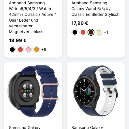
Armband Samsung
Armband Samsung
Watch6/5/4/3 / Watch
Galaxy Watch6/5/4 /
42mm / Classic / Active /
Classic Echtleder Stylisch
Gear Leder und
17,99 €
verstellbarer
Magnetverschluss
+1
Schwarz
Rot
Dunkelbraun
Hellbraun
18,99 €
+9
Schwarz
Rot
Pink
Orange
Samsung Galaxy
Samsung Galaxy