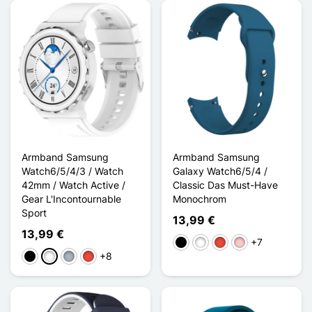
Armband Samsung
Armband Samsung
Watch6/5/4/3 / Watch
Galaxy Watch6/5/4 /
42mm / Watch Active /
Classic Das Must-Have
Gear L'Incontournable
Monochrom
Sport
13,99 €
13,99 €
+7
Schwarz
Weiß
Rot
Pink
+8
Schwarz
Weiß
Grau
Rot