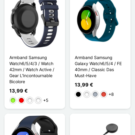
Armband Samsung
Armband Samsung
Watch6/5/4/3 / Watch
Galaxy Watch6/5/4 / FE
42mm / Watch Active /
40mm / Classic Das
Gear L'Incontournable
Must-Have
Bicolore
13,99 €
13,99 €
+8
Schwarz
Weiß
Grau
Rot
+5
Apfelgrün
Rouge / Noir
Noir / Bleu
Noir / Rouge