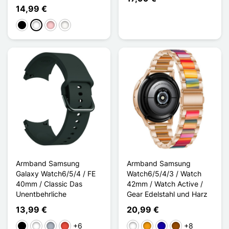
14,99 €
Schwarz
Weiß
Pink
Blanc Étoilé
Armband Samsung
Armband Samsung
Galaxy Watch6/5/4 / FE
Watch6/5/4/3 / Watch
40mm / Classic Das
42mm / Watch Active /
Unentbehrliche
Gear Edelstahl und Harz
13,99 €
20,99 €
+6
+8
Schwarz
Weiß
Grau
Rot
Weiß
Orange
Dunkelblau
Braun