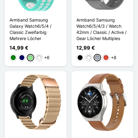
Armband Samsung
Armband Samsung
Galaxy Watch6/5/4 /
Watch6/5/4/3 / Watch
Classic Zweifarbig
42mm / Classic / Active /
Mehrere Löcher
Gear Löcher Multiples
14,99 €
12,99 €
+6
+8
Grün
Marineblau
Hellgrün
Rose / Blanc
Schwarz
Weiß
Grau
Rot