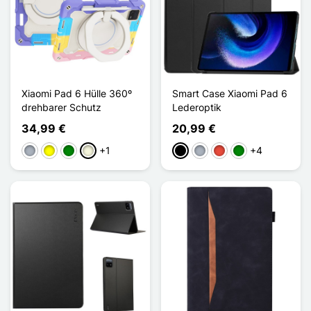
Xiaomi Pad 6 Hülle 360º
Smart Case Xiaomi Pad 6
drehbarer Schutz
Lederoptik
34,99 €
20,99 €
+1
+4
Grau
Gelb
Grün
Beige
Schwarz
Grau
Rot
Grün