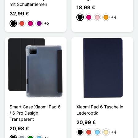
mit Schulterriemen
18,99 €
32,99 €
+4
Schwarz
Magenta
Pink
Orange
+2
Schwarz
Rot
Magenta
Violett
Smart Case Xiaomi Pad 6
Xiaomi Pad 6 Tasche in
/ 6 Pro Design
Lederoptik
Transparent
20,99 €
20,98 €
+4
Schwarz
Rot
Hellblau
Golden