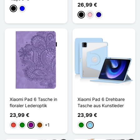
26,99 €
Schwarz
Blau
Schwarz
Pink
Dunkelblau
Xiaomi Pad 6 Tasche in
Xiaomi Pad 6 Drehbare
floraler Lederoptik
Tasche aus Kunstleder
23,99 €
23,99 €
+1
Rot
Grün
Violett
Braun
Grün
Hellblau