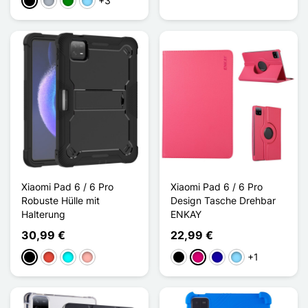
+3
Schwarz
Grau
Grün
Hellblau
Xiaomi Pad 6 / 6 Pro
Xiaomi Pad 6 / 6 Pro
Robuste Hülle mit
Design Tasche Drehbar
Halterung
ENKAY
30,99 €
22,99 €
+1
Schwarz
Rot
Cyan
Roségold
Schwarz
Magenta
Dunkelblau
Hellblau