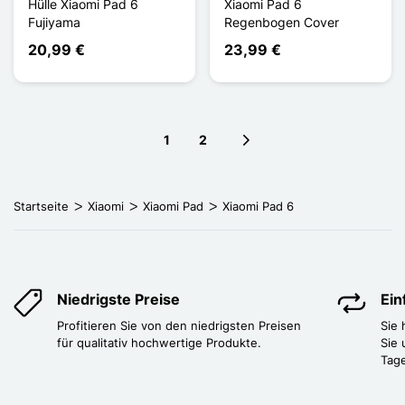
Hülle Xiaomi Pad 6
Xiaomi Pad 6
Fujiyama
Regenbogen Cover
20,99 €
23,99 €
1
2
Next page
Startseite
Xiaomi
Xiaomi Pad
Xiaomi Pad 6
Niedrigste Preise
Ei
Profitieren Sie von den niedrigsten Preisen
Sie
für qualitativ hochwertige Produkte.
Sie 
Tag