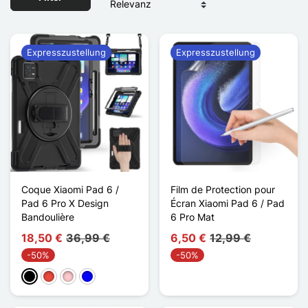
Expresszustellung
Expresszustellung
Coque Xiaomi Pad 6 /
Film de Protection pour
Pad 6 Pro X Design
Écran Xiaomi Pad 6 / Pad
Bandoulière
6 Pro Mat
18,50 €
36,99 €
6,50 €
12,99 €
-50%
-50%
Schwarz
Rot
Pink
Blau