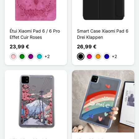
Étui Xiaomi Pad 6 / 6 Pro
Smart Case Xiaomi Pad 6
Effet Cuir Roses
Drei Klappen
23,99 €
26,99 €
+2
+2
Pink
Grün
Violett
Türkis
Schwarz
Magenta
Orange
Dunkelblau