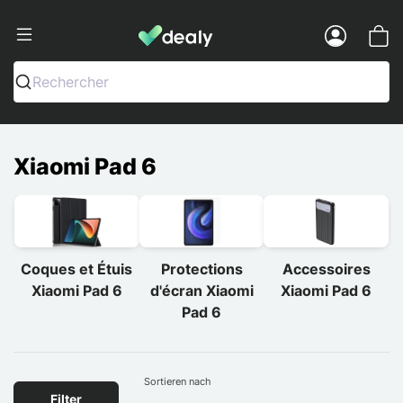
Dealy - Hüllen und Zubehör für Smart
Menu
Rechercher
Xiaomi Pad 6
Coques et Étuis
Protections
Accessoires
Xiaomi Pad 6
d'écran Xiaomi
Xiaomi Pad 6
Pad 6
Sortieren nach
Filter