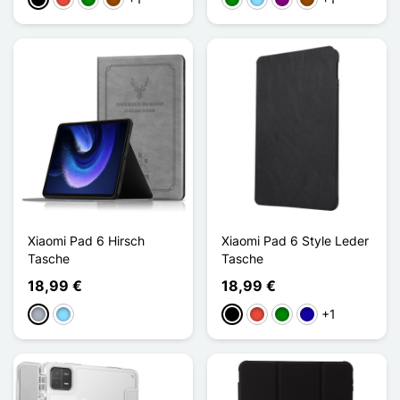
Schwarz
Rot
Grün
Braun
Grün
Hellblau
Violett
Braun
Xiaomi Pad 6 Hirsch
Xiaomi Pad 6 Style Leder
Tasche
Tasche
18,99 €
18,99 €
+1
Grau
Hellblau
Schwarz
Rot
Grün
Dunkelblau