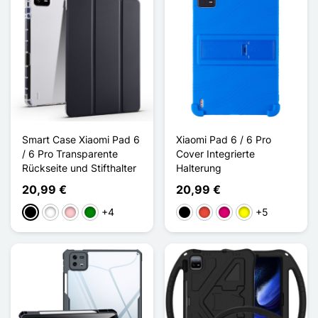
Smart Case Xiaomi Pad 6
Xiaomi Pad 6 / 6 Pro
/ 6 Pro Transparente
Cover Integrierte
Rückseite und Stifthalter
Halterung
20,99 €
20,99 €
+4
+5
Schwarz
Weiß
Pink
Grün
Schwarz
Rot
Magenta
Gelb