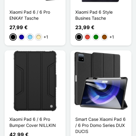
Xiaomi Pad 6 / 6 Pro
Xiaomi Pad 6 Style
ENKAY Tasche
Busines Tasche
27,99 €
23,99 €
+1
+1
Schwarz
Dunkelblau
Hellblau
Golden
Schwarz
Rot
Grün
Braun
Xiaomi Pad 6 / 6 Pro
Smart Case Xiaomi Pad 6
Bumper Cover NILLKIN
/ 6 Pro Domo Series DUX
DUCIS
42,99 €