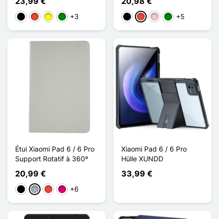
23,99 €
20,98 €
+3
+5
Schwarz
Rot
Gelb
Grün
Schwarz
Rot
Pink
Grün
Étui Xiaomi Pad 6 / 6 Pro
Xiaomi Pad 6 / 6 Pro
Support Rotatif à 360º
Hülle XUNDD
20,99 €
33,99 €
+6
Schwarz
Grau
Rot
Magenta