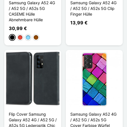
Samsung Galaxy A52 4G
Samsung Galaxy A52 4G
/ A52 5G / A52s 5G
/ A52 5G / A52s 5G Clip
CASEME Hülle
Finger Hülle
Abnehmbare Hülle
13,99 €
30,99 €
Schwarz
Rot
Hellblau
Braun
Flip Cover Samsung
Samsung Galaxy A52 4G
Galaxy A52 4G / A52 5G /
/ A52 5G / A52s 5G
A52s 5G Lederoptik Chic
Cover Farbige Würfel