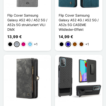
Flip Cover Samsung
Flip Cover Samsung
Galaxy A52 4G / A52 5G /
Galaxy A52 4G / A52 5G /
A52s 5G strukturiert VILI
A52s 5G CASEME
DMX
Wildleder-Effekt
13,99 €
14,99 €
+1
+1
Schwarz
Grau
Magenta
Hellblau
Schwarz
Dunkelblau
Braun
Kaffee