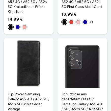
A52 4G / A52 5G / A52s
A52 4G / A52 5G / A52s
5G Krokodilhaut-Effekt
5G First Class Multi-Card
Klassisch
16,99 €
14,99 €
+1
Schwarz
Rot
Pink
Dunkelblau
Schwarz
Dunkelblau
Roségold
Flip Cover Samsung
Schutzlinse aus
Galaxy A52 4G / A52 5G /
gehärtetem Glas für
A52s 5G Schlitzleder
Samsung Galaxy A52 4G
Vintage
/ 5G / A52s 5G / A72 5G /