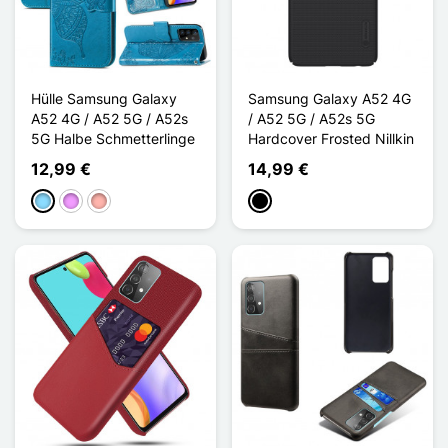
Hülle Samsung Galaxy
Samsung Galaxy A52 4G
A52 4G / A52 5G / A52s
/ A52 5G / A52s 5G
5G Halbe Schmetterlinge
Hardcover Frosted Nillkin
12,99 €
14,99 €
Hellblau
Hellviolett
Roségold
Schwarz