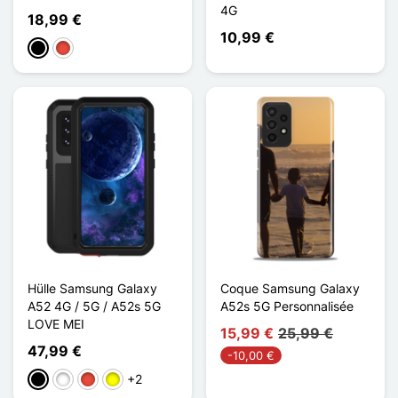
4G
18,99 €
10,99 €
Schwarz
Rot
Hülle Samsung Galaxy
Coque Samsung Galaxy
A52 4G / 5G / A52s 5G
A52s 5G Personnalisée
LOVE MEI
15,99 €
25,99 €
47,99 €
-10,00 €
+2
Schwarz
Weiß
Rot
Gelb