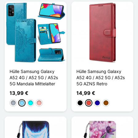
Hülle Samsung Galaxy
Hülle Samsung Galaxy
A52 4G / A52 5G / A52s
A52 4G / A52 5G / A52s
5G Mandala Mittelalter
5G AZNS Retro
13,99 €
14,99 €
Grau
Hellblau
Cyan
Roségold
Schwarz
Rot
Dunkelblau
Braun