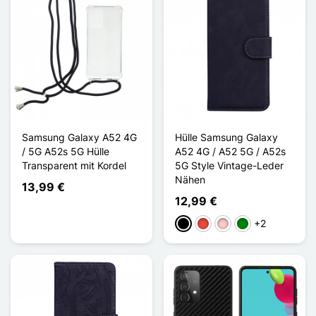
Samsung Galaxy A52 4G
Hülle Samsung Galaxy
/ 5G A52s 5G Hülle
A52 4G / A52 5G / A52s
Transparent mit Kordel
5G Style Vintage-Leder
Nähen
13,99 €
12,99 €
+2
Schwarz
Rot
Pink
Grün