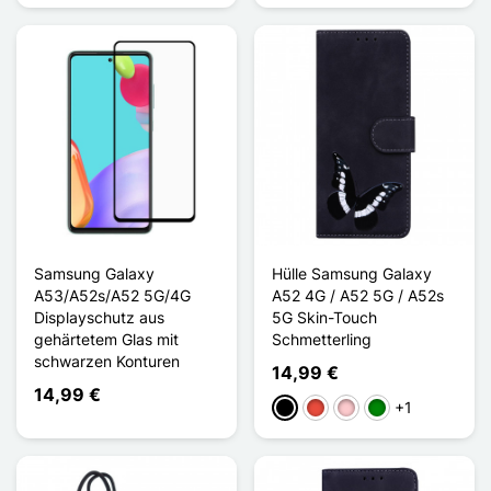
Samsung Galaxy
Hülle Samsung Galaxy
A53/A52s/A52 5G/4G
A52 4G / A52 5G / A52s
Displayschutz aus
5G Skin-Touch
gehärtetem Glas mit
Schmetterling
schwarzen Konturen
14,99 €
14,99 €
+1
Schwarz
Rot
Pink
Grün