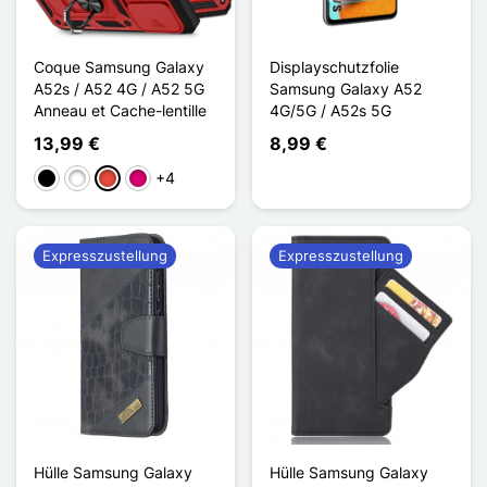
Coque Samsung Galaxy
Displayschutzfolie
A52s / A52 4G / A52 5G
Samsung Galaxy A52
Anneau et Cache-lentille
4G/5G / A52s 5G
13,99 €
8,99 €
+4
Schwarz
Weiß
Rot
Magenta
Expresszustellung
Expresszustellung
Hülle Samsung Galaxy
Hülle Samsung Galaxy