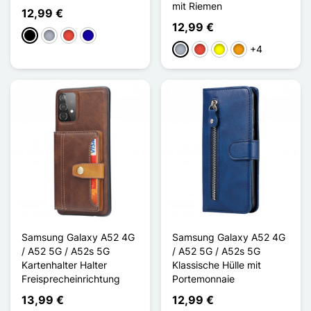
mit Riemen
12,99 €
12,99 €
Schwarz
Grau
Rot
Dunkelblau
+4
Grau
Rot
Gelb
Orange
Samsung Galaxy A52 4G
Samsung Galaxy A52 4G
/ A52 5G / A52s 5G
/ A52 5G / A52s 5G
Kartenhalter Halter
Klassische Hülle mit
Freisprecheinrichtung
Portemonnaie
13,99 €
12,99 €