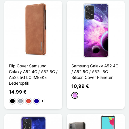
Flip Cover Samsung
Samsung Galaxy A52 4G
Galaxy A52 4G / A52 5G /
/ A52 5G / A52s 5G
A52s 5G LC.IMEEKE
Silicon Cover Planeten
Lederoptik
10,99 €
14,99 €
Hellviolett
+1
Schwarz
Grau
Rot
Dunkelblau