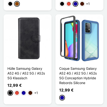
+1
Schwarz
Braun
Schwarz
Rot
Dunkelblau
Dunkelbraun
Hülle Samsung Galaxy
Coque Samsung Galaxy
A52 4G / A52 5G / A52s
A52 4G / A52 5G / A52s
5G Klassisch
5G Conception Hybride
Rebords Silicone
12,99 €
12,99 €
+1
Schwarz
Rot
Dunkelblau
Dunkelbraun
Dunkelblau