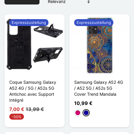
Expresszustellung
Expresszustellung
Coque Samsung Galaxy
Samsung Galaxy A52 4G
A52 4G / 5G / A52s 5G
/ A52 5G / A52s 5G
Antichoc avec Support
Cover Trend Mandala
Intégré
10,99 €
7,00 €
13,99 €
Magenta
Dunkelblau
-50%