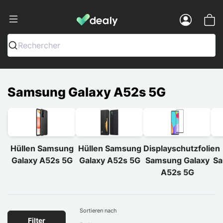
Dealy - Hüllen und Zubehör für Smart
Menu
Rechercher
Samsung Galaxy A52s 5G
Hüllen Samsung
Hüllen Samsung
Displayschutzfolien
Galaxy A52s 5G
Galaxy A52s 5G
Samsung Galaxy
Sa
A52s 5G
Sortieren nach
Filter