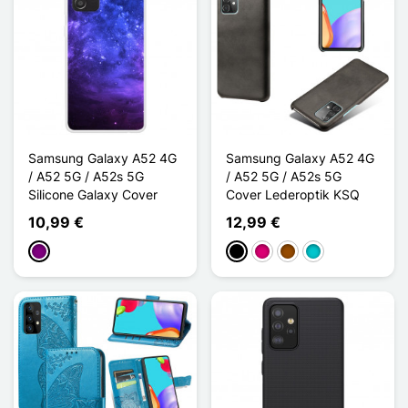
Samsung Galaxy A52 4G
Samsung Galaxy A52 4G
/ A52 5G / A52s 5G
/ A52 5G / A52s 5G
Silicone Galaxy Cover
Cover Lederoptik KSQ
10,99 €
12,99 €
Violett
Schwarz
Magenta
Braun
Türkis