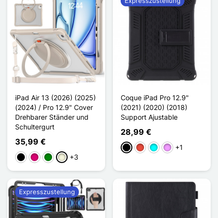
Expresszustellung
iPad Air 13 (2026) (2025)
Coque iPad Pro 12.9"
(2024) / Pro 12.9" Cover
(2021) (2020) (2018)
Drehbarer Ständer und
Support Ajustable
Schultergurt
28,99 €
35,99 €
+1
Schwarz
Rot
Cyan
Hellviolett
+3
Schwarz
Magenta
Grün
Beige
Expresszustellung