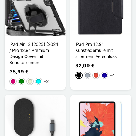
iPad Air 13 (2025) (2024)
iPad Pro 12.9"
/ Pro 12.9" Premium
Kunstlederhülle mit
Design Cover mit
silbernem Verschluss
Schulterriemen
32,99 €
35,99 €
+4
Schwarz
Grau
Rot
Dunkelblau
+2
Magenta
Grün
Beige
Cyan