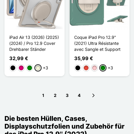
iPad Air 13 (2026) (2025)
Coque iPad Pro 12.9"
(2024) / Pro 12.9 Cover
(2021) Ultra Résistante
Drehbarer Ständer
avec Sangle et Support
32,99 €
35,99 €
+3
+3
Schwarz
Magenta
Grün
Beige
Schwarz
Rot
Pink
Grün
1
2
3
4
Next page
Die besten Hüllen, Cases,
Displayschutzfolien und Zubehör für
das iPad Pro 12.9'' (2022)