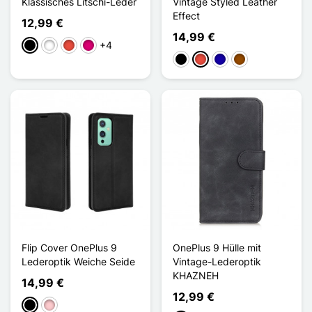
Klassisches Litschi-Leder
Vintage Styled Leather
Effect
12,99 €
14,99 €
+4
Schwarz
Weiß
Rot
Magenta
Schwarz
Rot
Dunkelblau
Braun
Flip Cover OnePlus 9
OnePlus 9 Hülle mit
Lederoptik Weiche Seide
Vintage-Lederoptik
KHAZNEH
14,99 €
12,99 €
Schwarz
Pink