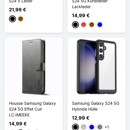
S24 5 Leder
S24 5G Kunstleder
Lackleder
21,99 €
14,99 €
Schwarz
Braun
Schwarz
Rot
Braun
Blau
Housse Samsung Galaxy
Samsung Galaxy S24 5G
S24 5G Effet Cuir
Hybride Hülle
LC.IMEEKE
12,99 €
14,99 €
+1
Schwarz
Transparent
Blau
Gris Transparent