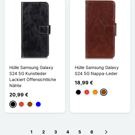
Hülle Samsung Galaxy
Hülle Samsung Galaxy
S24 5G Kunstleder
S24 5G Nappa-Leder
Lackiert Offensichtliche
18,99 €
Nähte
Schwarz
Rot
Orange
Braun
20,99 €
Schwarz
Rot
Braun
Blau
1
2
3
4
5
6