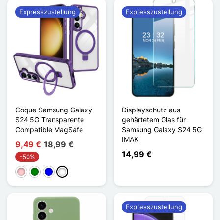
Expresszustellung
Expresszustellung
Coque Samsung Galaxy
Displayschutz aus
S24 5G Transparente
gehärtetem Glas für
Compatible MagSafe
Samsung Galaxy S24 5G
IMAK
9,49 €
18,99 €
14,99 €
-50%
Pink
Grün
Blau
Violet Foncé
Expresszustellung