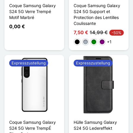
Coque Samsung Galaxy
Coque Samsung Galaxy
S24 5G Verre Trempé
S24 5G Support et
Motif Marbré
Protection des Lentilles
Coulissante
0,00 €
7,50 €
14,99 €
-50%
+1
Schwarz
Grau
Grün
Violett
Expresszustellung
Expresszustellung
Coque Samsung Galaxy
Hülle Samsung Galaxy
S24 5G Verre TrempÉ
S24 5G Ledereffekt