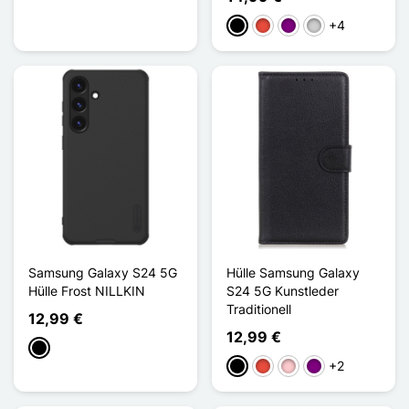
+4
Schwarz
Rot
Violett
Silber
Samsung Galaxy S24 5G
Hülle Samsung Galaxy
Hülle Frost NILLKIN
S24 5G Kunstleder
Traditionell
12,99 €
12,99 €
Schwarz
+2
Schwarz
Rot
Pink
Violett