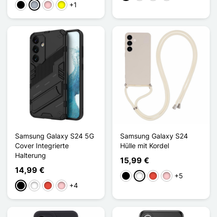
+1
Schwarz
Grau
Pink
Gelb
Samsung Galaxy S24 5G
Samsung Galaxy S24
Cover Integrierte
Hülle mit Kordel
Halterung
15,99 €
14,99 €
+5
Schwarz
Weiß
Rot
Pink
+4
Schwarz
Weiß
Rot
Pink