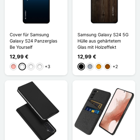
Cover für Samsung
Samsung Galaxy S24 5G
Galaxy S24 Panzerglas
Hülle aus gehärtetem
Be Yourself
Glas mit Holzeffekt
12,99 €
12,99 €
+3
+2
Roségold
Bleu/Noir
Rose/Violet
Violet/Bleu
Schwarz
Grau
Orange
Braun