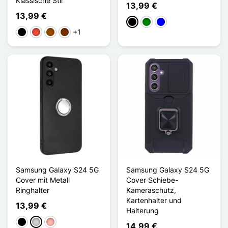
Klassische Stil
13,99 €
13,99 €
Schwarz
Grün
Blau
+1
Schwarz
Rot
Braun
Kaffee
Samsung Galaxy S24 5G
Samsung Galaxy S24 5G
Cover mit Metall
Cover Schiebe-
Ringhalter
Kameraschutz,
Kartenhalter und
13,99 €
Halterung
Schwarz
Silber
Roségold
14,99 €