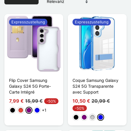
Expresszustellung
Expresszustellung
Flip Cover Samsung
Coque Samsung Galaxy
Galaxy S24 5G Porte-
S24 5G Transparente
Carte Intégré
avec Support
7,99 €
15,99 €
10,50 €
20,99 €
-50%
-50%
+1
Schwarz
Rot
Violett
Blau
Schwarz
Violett
Transparent
Blau