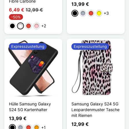
Fibre Carbone
13,99 €
6,49 €
12,99 €
+3
Schwarz
Grau
Rot
Gelb
-50%
+2
Schwarz
Weiß
Rot
Pink
Expresszustellung
Expresszustellung
Hülle Samsung Galaxy
Samsung Galaxy S24 5G
S24 5G Kartenhalter
Leopardenmuster Tasche
mit Riemen
13,99 €
12,99 €
+1
Schwarz
Grau
Rot
Orange