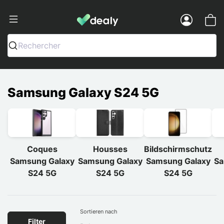
Dealy - Hüllen und Zubehör für Smart
Menu
Rechercher
Samsung Galaxy S24 5G
Coques
Housses
Bildschirmschutz
Samsung Galaxy
Samsung Galaxy
Samsung Galaxy
Sa
S24 5G
S24 5G
S24 5G
Sortieren nach
Filter