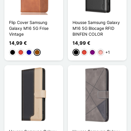
Flip Cover Samsung
Housse Samsung Galaxy
Galaxy M16 5G Frise
M16 5G Blocage RFID
Vintage
BINFEN COLOR
14,99 €
14,99 €
+1
Schwarz
Rot
Dunkelblau
Braun
Schwarz
Rot
Violett
Roségold