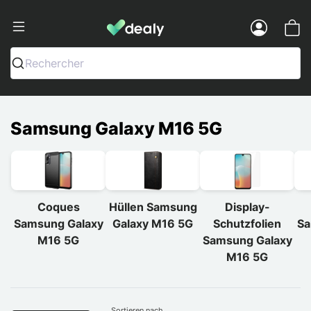
Dealy - Hüllen und Zubehör für Smart
Menu
Rechercher
Samsung Galaxy M16 5G
Coques
Hüllen Samsung
Display-
Samsung Galaxy
Galaxy M16 5G
Schutzfolien
Sa
M16 5G
Samsung Galaxy
M16 5G
Sortieren nach