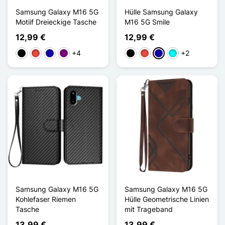
Samsung Galaxy M16 5G
Hülle Samsung Galaxy
Motiif Dreieckige Tasche
M16 5G Smile
12,99 €
12,99 €
+4
+2
Schwarz
Rot
Dunkelblau
Violett
Schwarz
Rot
Dunkelblau
Cyan
Samsung Galaxy M16 5G
Samsung Galaxy M16 5G
Kohlefaser Riemen
Hülle Geometrische Linien
Tasche
mit Trageband
13,99 €
13,99 €