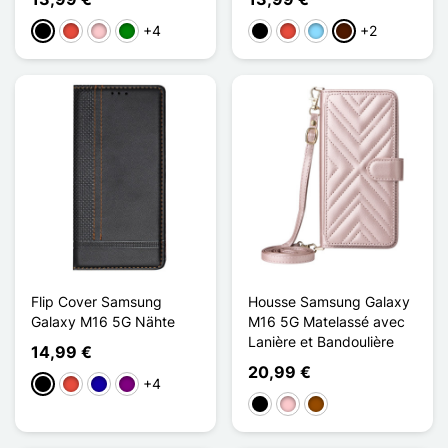
+4
+2
Schwarz
Rot
Pink
Grün
Schwarz
Rot
Hellblau
Dunkelbraun
Flip Cover Samsung
Housse Samsung Galaxy
Galaxy M16 5G Nähte
M16 5G Matelassé avec
Lanière et Bandoulière
14,99 €
20,99 €
+4
Schwarz
Rot
Dunkelblau
Violett
Schwarz
Pink
Braun