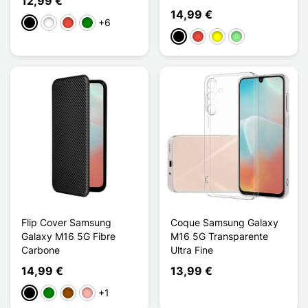
12,99 €
14,99 €
+6
Schwarz
Weiß
Rot
Grün
Schwarz
Rot
Gelb
Hellgrün
Flip Cover Samsung
Coque Samsung Galaxy
Galaxy M16 5G Fibre
M16 5G Transparente
Carbone
Ultra Fine
14,99 €
13,99 €
+1
Schwarz
Grün
Braun
Roségold