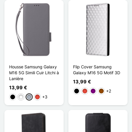
Housse Samsung Galaxy
Flip Cover Samsung
M16 5G Simili Cuir Litchi à
Galaxy M16 5G Motif 3D
Lanière
13,99 €
13,99 €
+2
Schwarz
Rot
Violett
Braun
+3
Schwarz
Weiß
Grau
Rot