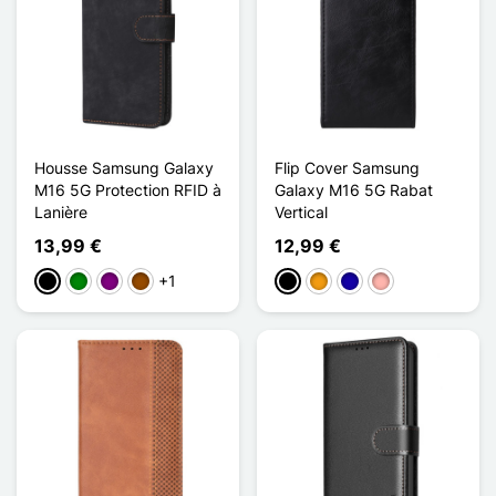
Housse Samsung Galaxy
Flip Cover Samsung
M16 5G Protection RFID à
Galaxy M16 5G Rabat
Lanière
Vertical
13,99 €
12,99 €
+1
Schwarz
Grün
Violett
Braun
Schwarz
Orange
Dunkelblau
Roségold