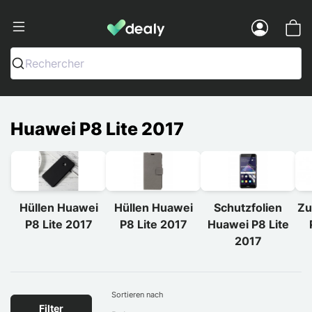
Dealy - Hüllen und Zubehör für Smart
Menu
Rechercher
Huawei P8 Lite 2017
Hüllen Huawei
Hüllen Huawei
Schutzfolien
Zu
P8 Lite 2017
P8 Lite 2017
Huawei P8 Lite
2017
Sortieren nach
Filter