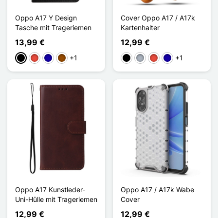
Oppo A17 Y Design
Cover Oppo A17 / A17k
Tasche mit Trageriemen
Kartenhalter
13,99 €
12,99 €
+1
+1
Schwarz
Rot
Dunkelblau
Braun
Schwarz
Grau
Rot
Dunkelblau
Oppo A17 Kunstleder-
Oppo A17 / A17k Wabe
Uni-Hülle mit Trageriemen
Cover
12,99 €
12,99 €