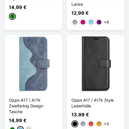
Lanire
14,99 €
12,99 €
Grün
+4
Grau
Magenta
Hellblau
Violett
Oppo A17 / A17k
Oppo A17 / A17k Style
Zweifarbig Design
Lederhülle
Tasche
13,99 €
14,99 €
+3
Schwarz
Grau
Rot
Orange