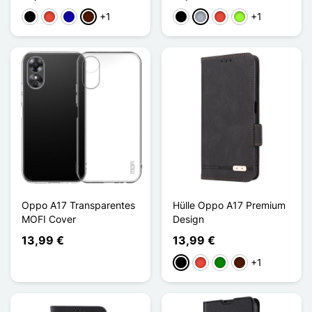
+1
+1
Schwarz
Rot
Dunkelblau
Dunkelbraun
Schwarz
Grau
Rot
Apfelgrün
Oppo A17 Transparentes
Hülle Oppo A17 Premium
MOFI Cover
Design
13,99 €
13,99 €
+1
Schwarz
Rot
Grün
Dunkelbraun