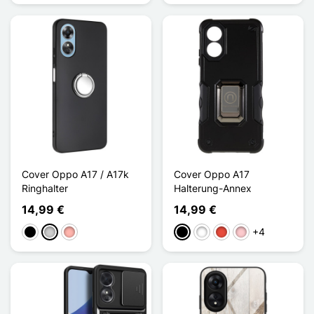
Cover Oppo A17 / A17k
Cover Oppo A17
Ringhalter
Halterung-Annex
14,99 €
14,99 €
+4
Schwarz
Silber
Roségold
Schwarz
Weiß
Rot
Pink