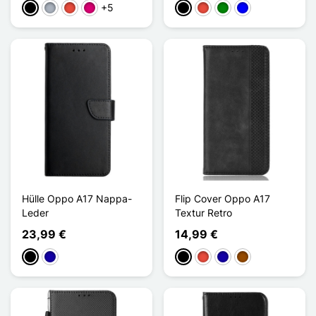
+5
Schwarz
Grau
Rot
Magenta
Schwarz
Rot
Grün
Blau
Hülle Oppo A17 Nappa-
Flip Cover Oppo A17
Leder
Textur Retro
23,99 €
14,99 €
Schwarz
Dunkelblau
Schwarz
Rot
Dunkelblau
Braun