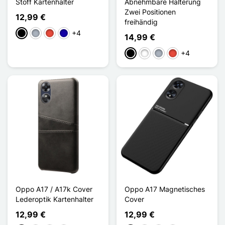
Stoff Kartenhalter
Abnehmbare Halterung
Zwei Positionen
12,99 €
freihändig
+4
Schwarz
Grau
Rot
Dunkelblau
14,99 €
+4
Schwarz
Weiß
Grau
Rot
Oppo A17 / A17k Cover
Oppo A17 Magnetisches
Lederoptik Kartenhalter
Cover
12,99 €
12,99 €