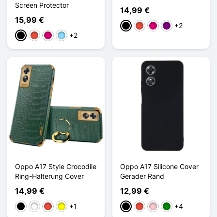
Screen Protector
14,99 €
15,99 €
+2
Schwarz
Rot
Magenta
Violett
+2
Schwarz
Rot
Magenta
Hellblau
Oppo A17 Style Crocodile
Oppo A17 Silicone Cover
Ring-Halterung Cover
Gerader Rand
14,99 €
12,99 €
+1
+4
Schwarz
Weiß
Rot
Gelb
Schwarz
Rot
Pink
Grün