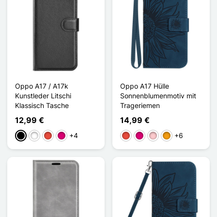
Oppo A17 / A17k
Oppo A17 Hülle
Kunstleder Litschi
Sonnenblumenmotiv mit
Klassisch Tasche
Trageriemen
12,99 €
14,99 €
+4
+6
Schwarz
Weiß
Rot
Magenta
Rot
Magenta
Pink
Orange