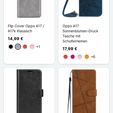
Flip Cover Oppo A17 /
Oppo A17
A17k Klassisch
Sonnenblumen-Druck
Tasche mit
14,99 €
Schulterriemen
+1
Schwarz
Grau
Rot
Pink
17,99 €
+6
Rot
Magenta
Pink
Orange