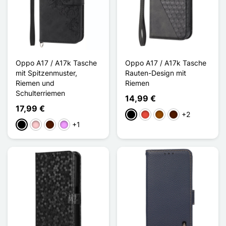
Oppo A17 / A17k Tasche
Oppo A17 / A17k Tasche
mit Spitzenmuster,
Rauten-Design mit
Riemen und
Riemen
Schulterriemen
14,99 €
17,99 €
+2
Schwarz
Rot
Braun
Dunkelbraun
+1
Schwarz
Pink
Dunkelbraun
Hellviolett