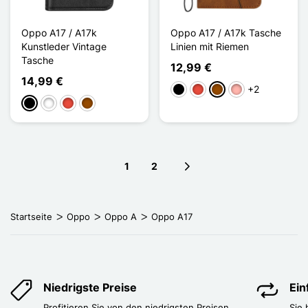
Oppo A17 / A17k
Oppo A17 / A17k Tasche
Kunstleder Vintage
Linien mit Riemen
Tasche
12,99 €
14,99 €
+2
Schwarz
Rot
Braun
Roségold
Schwarz
Weiß
Rot
Braun
1
2
Next page
Startseite
Oppo
Oppo A
Oppo A17
Niedrigste Preise
Ei
Profitieren Sie von den niedrigsten Preisen
Sie