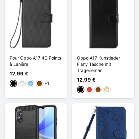
Pour Oppo A17 4G Points
Oppo A17 Kunstleder
à Lanière
Flahy Tasche mit
Trageriemen
12,99 €
12,99 €
+1
Schwarz
Weiß
Hellblau
Braun
Schwarz
Rot
Braun
Golden