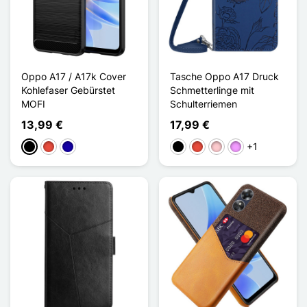
Oppo A17 / A17k Cover
Tasche Oppo A17 Druck
Kohlefaser Gebürstet
Schmetterlinge mit
MOFI
Schulterriemen
13,99 €
17,99 €
+1
Schwarz
Rot
Dunkelblau
Schwarz
Rot
Pink
Hellviolett