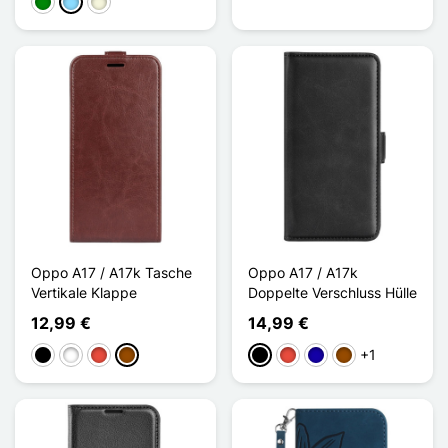
Grün
Hellblau
Beige
Oppo A17 / A17k Tasche
Oppo A17 / A17k
Vertikale Klappe
Doppelte Verschluss Hülle
12,99 €
14,99 €
+1
Schwarz
Weiß
Rot
Braun
Schwarz
Rot
Dunkelblau
Braun