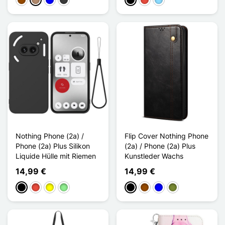
Braun
Taupe
Blau
Dunkelgrau
Schwarz
Rot
Hellblau
Nothing Phone (2a) /
Flip Cover Nothing Phone
Phone (2a) Plus Silikon
(2a) / Phone (2a) Plus
Liquide Hülle mit Riemen
Kunstleder Wachs
14,99 €
14,99 €
Schwarz
Rot
Gelb
Hellgrün
Schwarz
Braun
Blau
Khaki