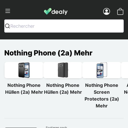
Dealy - Hüllen und Zubehör für Smart
Menu
Rechercher
Nothing Phone (2a) Mehr
Nothing Phone
Nothing Phone
Nothing Phone
Hüllen (2a) Mehr
Hüllen (2a) Mehr
Screen
N
Protectors (2a)
Mehr
Sortieren nach