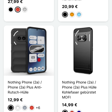
27,99 €
20,99 €
Schwarz
Rot
Silber
Schwarz
Orange
Hellblau
Nothing Phone (2a) /
Nothing Phone (2a) /
Phone (2a) Plus Anti-
Phone (2a) Plus Hülle
Rutsch-Hülle
Kohlefaser gebürstet
MOFI
12,99 €
14,99 €
+6
Schwarz
Weiß
Grau
Rot