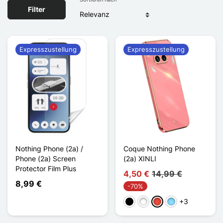
Filter
Expresszustellung
Expresszustellung
Nothing Phone (2a) /
Coque Nothing Phone
Phone (2a) Screen
(2a) XINLI
Protector Film Plus
4,50 €
14,99 €
8,99 €
-70%
+3
Schwarz
Weiß
Rot
Hellblau