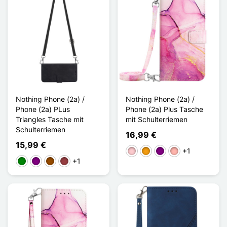
Nothing Phone (2a) /
Nothing Phone (2a) /
Phone (2a) PLus
Phone (2a) Plus Tasche
Triangles Tasche mit
mit Schulterriemen
Schulterriemen
16,99 €
15,99 €
+1
Pink
Orange
Violett
Roségold
+1
Grün
Violett
Braun
Dunkelrot