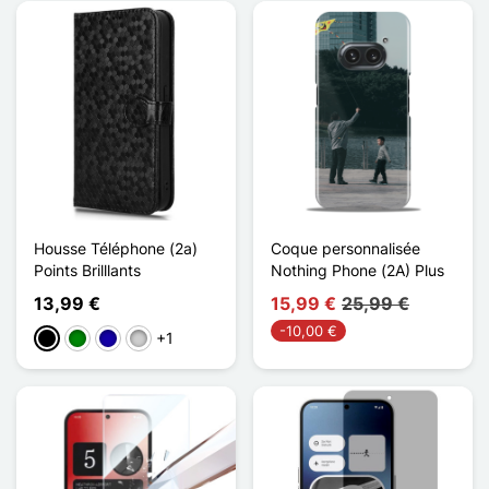
Housse Téléphone (2a)
Coque personnalisée
Points Brilllants
Nothing Phone (2A) Plus
13,99 €
15,99 €
25,99 €
-10,00 €
+1
Schwarz
Grün
Dunkelblau
Silber