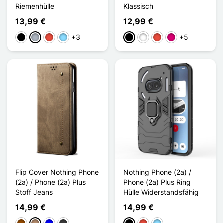
Riemenhülle
Klassisch
13,99 €
12,99 €
+3
+5
Schwarz
Grau
Rot
Hellblau
Schwarz
Weiß
Rot
Magenta
Flip Cover Nothing Phone
Nothing Phone (2a) /
(2a) / Phone (2a) Plus
Phone (2a) Plus Ring
Stoff Jeans
Hülle Widerstandsfähig
14,99 €
14,99 €