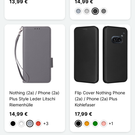
13,99 €
14,99 €
Grau
Transparent
Dunkelgrau
Gris Transparent
Nothing (2a) / Phone (2a)
Flip Cover Nothing Phone
Plus Style Leder Litschi
(2a) / Phone (2a) Plus
Riemenhülle
Kohlefaser
14,99 €
17,99 €
+3
+1
Schwarz
Weiß
Grau
Rot
Schwarz
Orange
Grün
Roségold