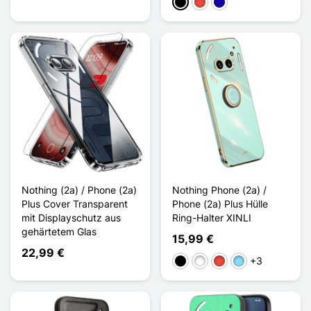
Schwarz
Rot
Dunkelblau
Nothing (2a) / Phone (2a)
Nothing Phone (2a) /
Plus Cover Transparent
Phone (2a) Plus Hülle
mit Displayschutz aus
Ring-Halter XINLI
gehärtetem Glas
15,99 €
22,99 €
+3
Schwarz
Weiß
Rot
Hellblau