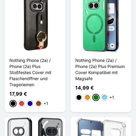
Nothing Phone (2a) /
Nothing Phone (2a) /
Phone (2a) Plus
Phone (2a) Plus Premium
Stoßfestes Cover mit
Cover Kompatibel mit
Flaschenöffner und
Magsafe
Trageriemen
14,99 €
17,99 €
+1
Schwarz
Orange
Grün
Hellblau
+1
Schwarz
Rot
Dunkelblau
Braun