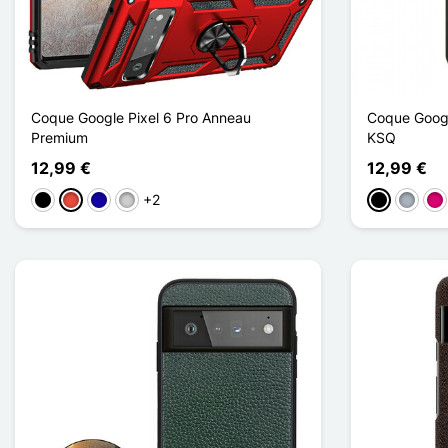
Coque Google Pixel 6 Pro Anneau
Coque Googl
Premium
KSQ
12,99 €
12,99 €
+2
Schwarz
Rot
Dunkelblau
Silber
Schwarz
Grau
Ma