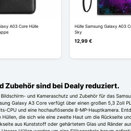
axy A03 Core Hülle
Hülle Samsung Galaxy A03 C
appe
Sky
12,99 €
Zubehör sind bei Dealy reduziert.
is, Bildschirm- und Kameraschutz und Zubehör für das Sam
msung Galaxy A3 Core verfügt über einen großen 5,3 Zoll P
its-CPU und eine hochauflösende 8-MP-Hauptkamera. Entde
te Hüllen, die sich wie eine zweite Haut um die Rückseite u
kseite aus Kunststoff oder gehärtetem Glas und Ränder aus
. Unsere Hüllen werden um eine Silikonschale herum gefert