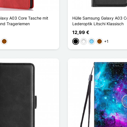
laxy A03 Core Tasche mit
Hülle Samsung Galaxy A03 C
und Trageriemen
Lederoptik Litschi Klassisch
12,99 €
+1
kelblau
Braun
Schwarz
Weiß
Hellblau
Braun