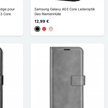
Edge pour
Samsung Galaxy A03 Core Lederoptik
03 Core
Geo RiemenHülle
12,99 €
Schwarz
Rot
Pink