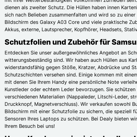
dienen als zweiter Schutz. Die Hüllen haben innen Karte
sich nach Belieben zusammenfalten und wird so zu einer 
Bildschirm des Galaxy A03 Core und viele praktische Zub
Akkus, externe, Lautsprecher, Kopfhörer, Headsets, Stati
Schutzfolien und Zubehör für Samsu
Entdecken Sie unser außergewöhnliches Angebot an Schut
witterungsbeständig sind. Wir haben auch Hüllen aus Karb
widerstandsfähig gegen Stöße, Kratzer, Abdrücke und St
Schutzschichten versehen sind. Einige kommen mit einem 
mit denen Sie Ihrem Handy eine persönliche Note verleihe
Kunstleder oder echtem Leder bevorzugen. Sie schützen d
verschiedenen Materialien (Nappaleder, Litschi-Leder, stru
Druckknopf, Magnetverschluss). Wir verkaufen sowohl B
Bildschirm mit einer Schutzfolie zu sichern, die speziel
Sensoren Ihres Laptops zu schützen. Bei Dealy bieten wir
Ihrem Besuch bei uns!