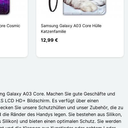
ore Cosmic
Samsung Galaxy A03 Core Hülle
Katzenfamilie
12,99 €
sung Galaxy A03 Core. Machen Sie gute Geschäfte und
LS LCD HD+ Bildschirm. Es verfügt über einen
cken Sie unsere Schutzhüllen und unser Zubehör, die zu
nd die Ränder des Handys legen. Sie bestehen aus Silikon,
 Silikon) und bieten einen optimalen Schutz. Sie werden
igt und die Klappen aus Kunstleder oder echtem Leder