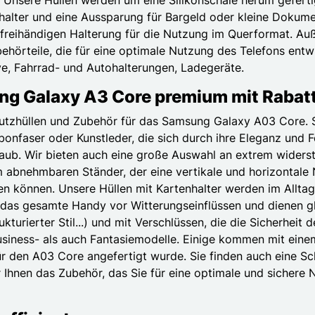
nhalter und eine Aussparung für Bargeld oder kleine Dokume
freihändigen Halterung für die Nutzung im Querformat. Auß
ehörteile, die für eine optimale Nutzung des Telefons entw
ve, Fahrrad- und Autohalterungen, Ladegeräte.
ng Galaxy A3 Core premium mit Rabat
zhüllen und Zubehör für das Samsung Galaxy A03 Core. Sie
onfaser oder Kunstleder, die sich durch ihre Eleganz und Fe
aub. Wir bieten auch eine große Auswahl an extrem widerst
abnehmbaren Ständer, der eine vertikale und horizontale N
n können. Unsere Hüllen mit Kartenhalter werden im Alltag 
as gesamte Handy vor Witterungseinflüssen und dienen gleic
kturierter Stil...) und mit Verschlüssen, die die Sicherheit
usiness- als auch Fantasiemodelle. Einige kommen mit ein
l für den A03 Core angefertigt wurde. Sie finden auch eine 
 Ihnen das Zubehör, das Sie für eine optimale und sichere 