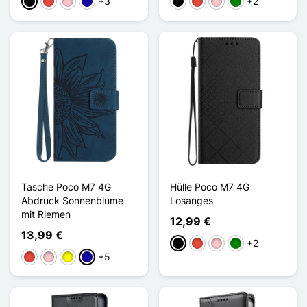
+3
+2
Schwarz
Rot
Pink
Dunkelblau
Schwarz
Rot
Pink
Grün
Tasche Poco M7 4G
Hülle Poco M7 4G
Abdruck Sonnenblume
Losanges
mit Riemen
12,99 €
13,99 €
+2
Schwarz
Rot
Pink
Grün
+5
Rot
Pink
Gelb
Dunkelblau