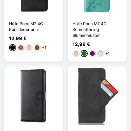
Hülle Poco M7 4G
Hülle Poco M7 4G
Kunstleder unni
Schmetterling
Blumenmuster
12,99 €
12,99 €
+1
Schwarz
Rot
Pink
Braun
+1
Pink
Grün
Violett
Golden