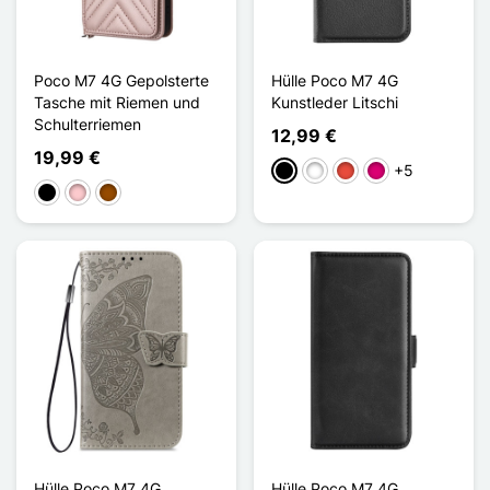
Poco M7 4G Gepolsterte
Hülle Poco M7 4G
Tasche mit Riemen und
Kunstleder Litschi
Schulterriemen
12,99 €
19,99 €
+5
Schwarz
Weiß
Rot
Magenta
Schwarz
Pink
Braun
Hülle Poco M7 4G
Hülle Poco M7 4G