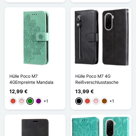
Hülle Poco M7
Hülle Poco M7 4G
4GEmpreinte Mandala
Reißverschlusstasche
12,99 €
13,99 €
+1
+1
Rot
Pink
Grün
Violett
Schwarz
Rot
Pink
Braun