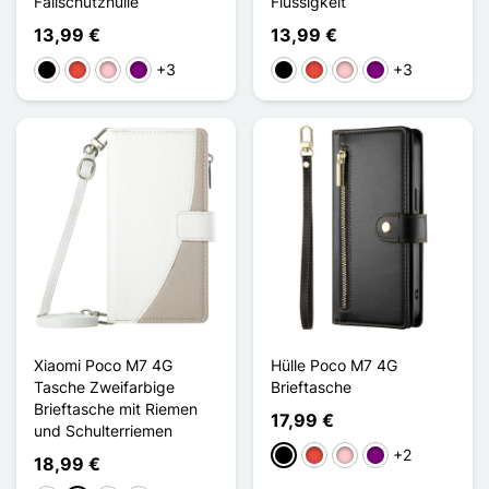
Fallschutzhülle
Flüssigkeit
13,99 €
13,99 €
+3
+3
Schwarz
Rot
Pink
Violett
Schwarz
Rot
Pink
Violett
Xiaomi Poco M7 4G
Hülle Poco M7 4G
Tasche Zweifarbige
Brieftasche
Brieftasche mit Riemen
17,99 €
und Schulterriemen
+2
Schwarz
Rot
Pink
Violett
18,99 €