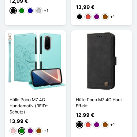
12,99 €
13,99 €
+1
Schwarz
Grün
Dunkelblau
Silber
+1
Schwarz
Rot
Violett
Braun
Hülle Poco M7 4G
Hülle Poco M7 4G Haut-
Hundemotiv (RFID-
Effekt
Schutz)
12,99 €
13,99 €
+1
Schwarz
Rot
Violett
Braun
+1
Pink
Grün
Violett
Braun