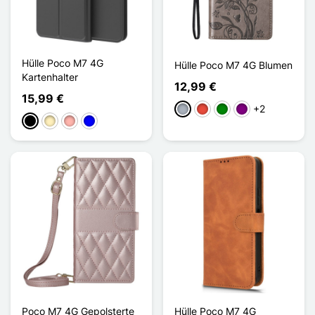
Hülle Poco M7 4G
Hülle Poco M7 4G Blumen
Kartenhalter
12,99 €
15,99 €
+2
Grau
Rot
Grün
Violett
Schwarz
Golden
Roségold
Blau
Poco M7 4G Gepolsterte
Hülle Poco M7 4G