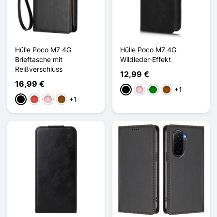
Hülle Poco M7 4G
Hülle Poco M7 4G
Brieftasche mit
Wildleder-Effekt
Reißverschluss
12,99 €
16,99 €
+1
Schwarz
Pink
Grün
Braun
+1
Schwarz
Rot
Pink
Braun