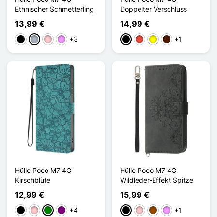
Ethnischer Schmetterling
Doppelter Verschluss
13,99 €
14,99 €
+3
+1
Schwarz
Grau
Pink
Hellviolett
Schwarz
Rot
Gelb
Dunkelbraun
Hülle Poco M7 4G
Hülle Poco M7 4G
Kirschblüte
Wildleder-Effekt Spitze
12,99 €
15,99 €
+4
+1
Schwarz
Pink
Grün
Violett
Schwarz
Pink
Braun
Hellviolett