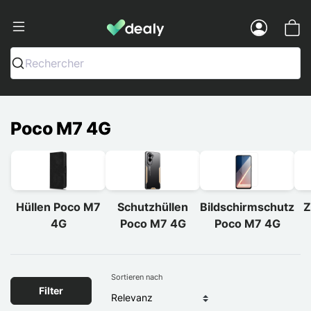
Dealy - Hüllen und Zubehör für Smart
Menu
Rechercher
Poco M7 4G
Hüllen Poco M7
Schutzhüllen
Bildschirmschutz
Z
4G
Poco M7 4G
Poco M7 4G
Sortieren nach
Filter