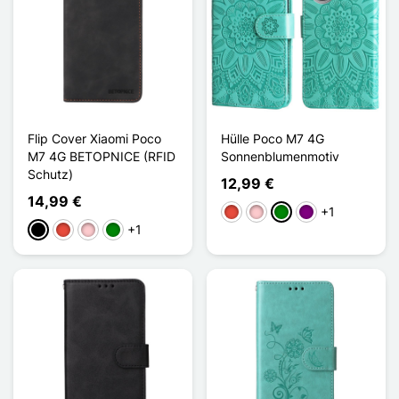
Flip Cover Xiaomi Poco
Hülle Poco M7 4G
M7 4G BETOPNICE (RFID
Sonnenblumenmotiv
Schutz)
12,99 €
14,99 €
+1
Rot
Pink
Grün
Violett
+1
Schwarz
Rot
Pink
Grün