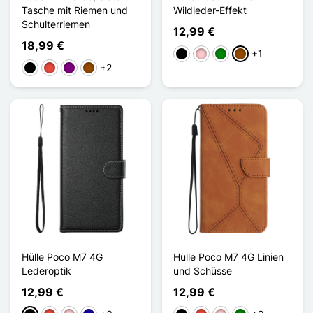
Tasche mit Riemen und
Wildleder-Effekt
Schulterriemen
12,99 €
18,99 €
+1
Schwarz
Pink
Grün
Braun
+2
Schwarz
Rot
Violett
Braun
Hülle Poco M7 4G
Hülle Poco M7 4G Linien
Lederoptik
und Schüsse
12,99 €
12,99 €