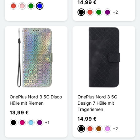
14,99 €
Rot
Pink
Grün
Blau
+2
Schwarz
Rot
Grün
Violett
OnePlus Nord 3 5G Disco
OnePlus Nord 3 5G
Hülle mit Riemen
Design 7 Hülle mit
Trageriemen
13,99 €
14,99 €
+1
Schwarz
Magenta
Hellblau
Violett
+2
Schwarz
Rot
Braun
Hellviolett