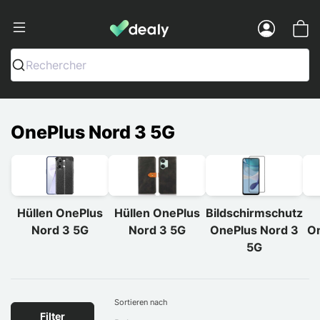
Dealy - Hüllen und Zubehör für Smart
Menu
Rechercher
OnePlus Nord 3 5G
Hüllen OnePlus
Hüllen OnePlus
Bildschirmschutz
Nord 3 5G
Nord 3 5G
OnePlus Nord 3
On
5G
Sortieren nach
Filter