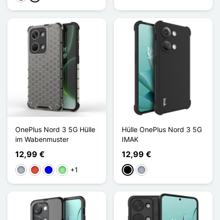
OnePlus Nord 3 5G Hülle
Hülle OnePlus Nord 3 5G
im Wabenmuster
IMAK
12,99 €
12,99 €
+1
Grau
Rot
Blau
Hellgrün
Schwarz
Grau