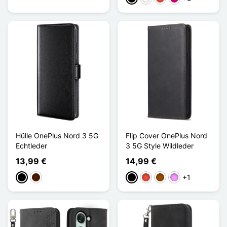
Hülle OnePlus Nord 3 5G
Flip Cover OnePlus Nord
Echtleder
3 5G Style Wildleder
13,99 €
14,99 €
+1
Schwarz
Dunkelbraun
Schwarz
Rot
Braun
Hellviolett