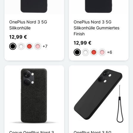
OnePlus Nord 3 5G
OnePlus Nord 3 5G
Silikonhülle
Silikonhülle Gummiertes
Finish
12,99 €
12,99 €
+7
Schwarz
Weiß
Rot
Pink
+6
Schwarz
Weiß
Rot
Pink
Coque OnePlus Nord 3
OnePlus Nord 3 5G