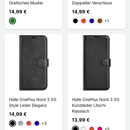
Grafisches Muster
Doppelter Verschluss
14,99 €
14,99 €
+1
Grün
Schwarz
Rot
Dunkelblau
Braun
Hülle OnePlus Nord 3 5G
Hülle OnePlus Nord 3 5G
Style Leder Eleganz
Kunstleder Litschi
Klassisch
14,99 €
13,99 €
+3
Schwarz
Grau
Rot
Dunkelblau
+5
Schwarz
Weiß
Rot
Magenta