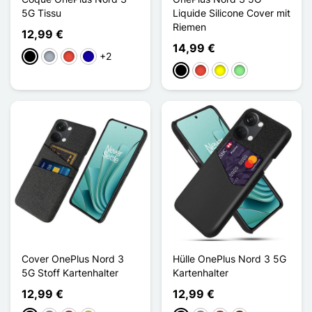
5G Tissu
Liquide Silicone Cover mit
Riemen
12,99 €
14,99 €
+2
Schwarz
Grau
Rot
Dunkelblau
Schwarz
Rot
Gelb
Hellgrün
Cover OnePlus Nord 3
Hülle OnePlus Nord 3 5G
5G Stoff Kartenhalter
Kartenhalter
12,99 €
12,99 €