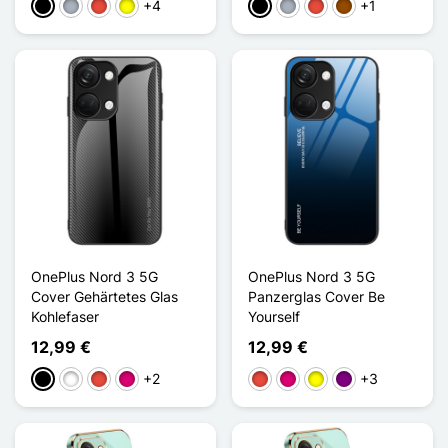
+4
+1
Schwarz
Grau
Rot
Gelb
Schwarz
Grau
Rot
Braun
OnePlus Nord 3 5G
OnePlus Nord 3 5G
Cover Gehärtetes Glas
Panzerglas Cover Be
Kohlefaser
Yourself
12,99 €
12,99 €
+2
+3
Schwarz
Weiß
Rot
Magenta
Rot
Magenta
Gelb
Violett