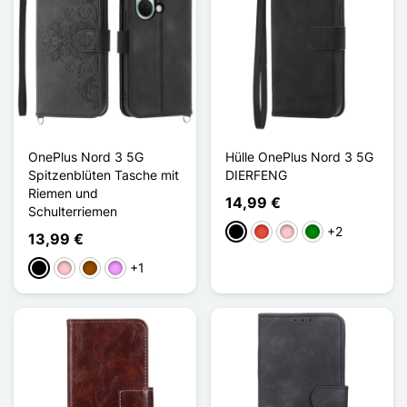
OnePlus Nord 3 5G
Hülle OnePlus Nord 3 5G
Spitzenblüten Tasche mit
DIERFENG
Riemen und
14,99 €
Schulterriemen
+2
Schwarz
Rot
Pink
Grün
13,99 €
+1
Schwarz
Pink
Braun
Hellviolett