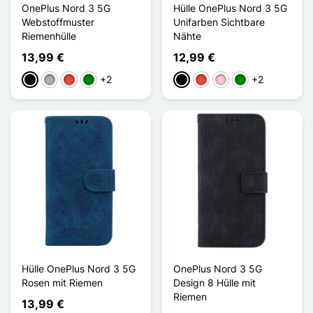
OnePlus Nord 3 5G
Hülle OnePlus Nord 3 5G
Webstoffmuster
Unifarben Sichtbare
Riemenhülle
Nähte
13,99 €
12,99 €
+2
+2
Schwarz
Grau
Rot
Grün
Schwarz
Rot
Pink
Grün
Hülle OnePlus Nord 3 5G
OnePlus Nord 3 5G
Rosen mit Riemen
Design 8 Hülle mit
Riemen
13,99 €