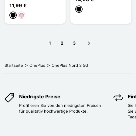
11,99 €
Schwarz
Schwarz
Pink
1
2
3
Next page
Startseite
OnePlus
OnePlus Nord 3 5G
Niedrigste Preise
Ei
Profitieren Sie von den niedrigsten Preisen
Sie
für qualitativ hochwertige Produkte.
Sie 
Tag