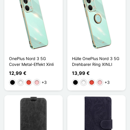
OnePlus Nord 3 5G
Hülle OnePlus Nord 3 5G
Cover Metal-Effekt Xinli
Drehbarer Ring XINLI
12,99 €
13,99 €
+3
+3
Schwarz
Weiß
Rot
Pink
Schwarz
Weiß
Rot
Pink