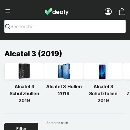
Dealy - Hüllen und Zubehör für Smart
Menu
Rechercher
Alcatel 3 (2019)
Alcatel 3
Alcatel 3 Hüllen
Alcatel 3
Schutzhüllen
2019
Schutzfolien
Z
2019
2019
Sortieren nach
Filter