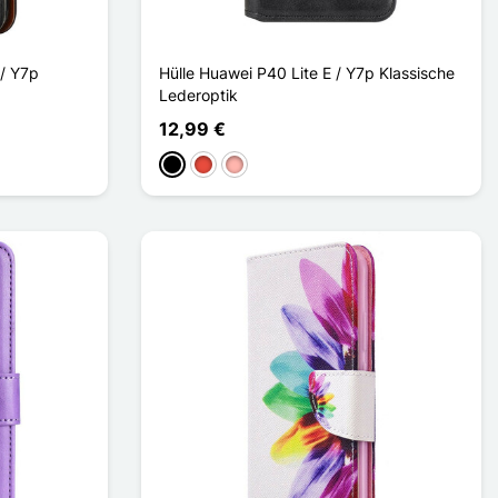
 / Y7p
Hülle Huawei P40 Lite E / Y7p Klassische
Lederoptik
12,99 €
Schwarz
Rot
Roségold