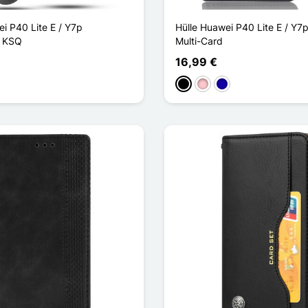
i P40 Lite E / Y7p
Hülle Huawei P40 Lite E / Y7p
r KSQ
Multi-Card
16,99 €
Schwarz
Pink
Dunkelblau