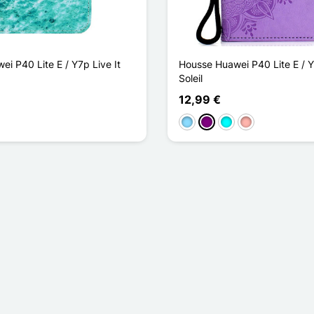
i P40 Lite E / Y7p Live It
Housse Huawei P40 Lite E / 
Soleil
12,99 €
Hellblau
Violett
Cyan
Roségold