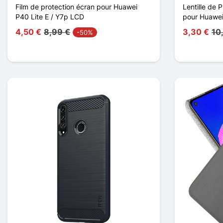
Film de protection écran pour Huawei
Lentille de 
P40 Lite E / Y7p LCD
pour Huawei
4,50 €
8,99 €
3,30 €
10
-50%