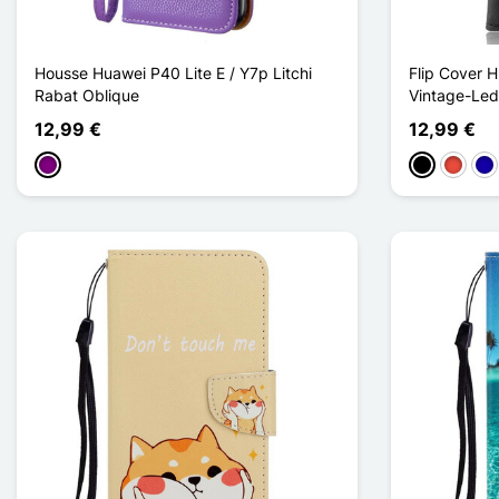
Housse Huawei P40 Lite E / Y7p Litchi
Flip Cover H
Rabat Oblique
Vintage-Leder
12,99 €
12,99 €
Violett
Schwarz
Rot
Dun