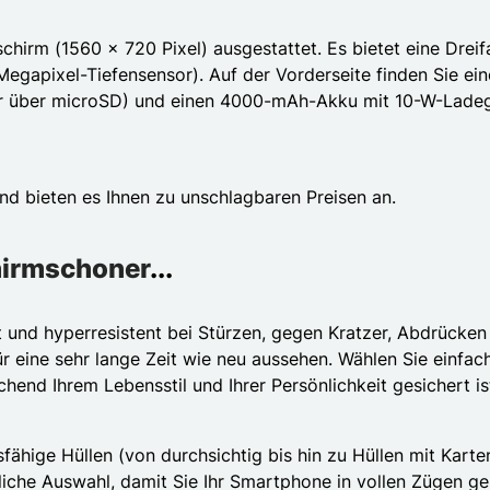
hirm (1560 x 720 Pixel) ausgestattet. Es bietet eine Dre
egapixel-Tiefensensor). Auf der Vorderseite finden Sie ei
r über microSD) und einen 4000-mAh-Akku mit 10-W-Ladeg
nd bieten es Ihnen zu unschlagbaren Preisen an.
hirmschoner
...
ht und hyperresistent bei Stürzen, gegen Kratzer, Abdrücke
 für eine sehr lange Zeit wie neu aussehen. Wählen Sie einfa
chend Ihrem Lebensstil und Ihrer Persönlichkeit gesichert is
ähige Hüllen (von durchsichtig bis hin zu Hüllen mit Karte
liche Auswahl, damit Sie Ihr Smartphone in vollen Zügen g