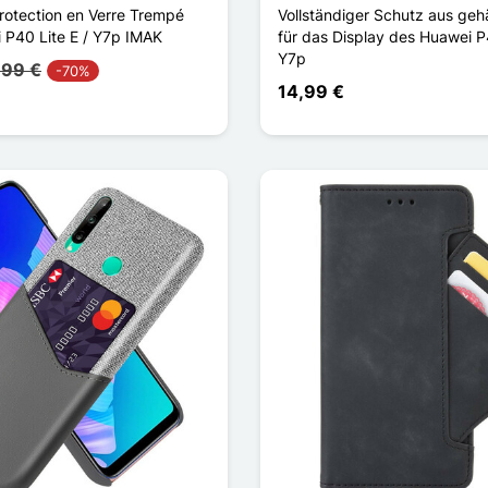
Protection en Verre Trempé
Vollständiger Schutz aus geh
 P40 Lite E / Y7p IMAK
für das Display des Huawei P4
Y7p
,99 €
-70%
14,99 €