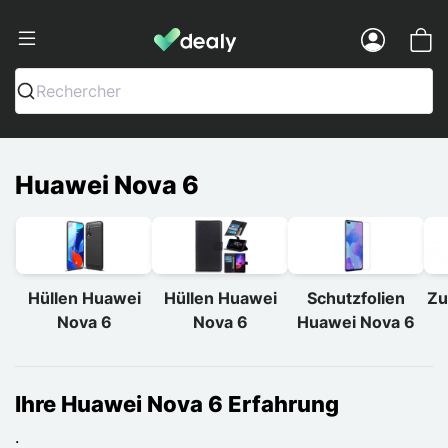
Dealy - Hüllen und Zubehör für Smart
Menu
Rechercher
Huawei Nova 6
Hüllen Huawei
Hüllen Huawei
Schutzfolien
Zu
Nova 6
Nova 6
Huawei Nova 6
Ihre Huawei Nova 6 Erfahrung
.