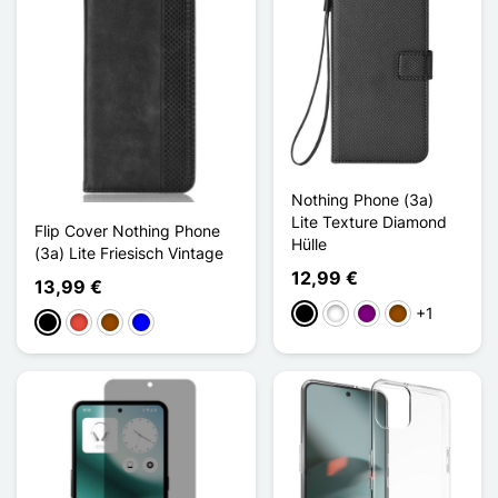
Nothing Phone (3a)
Lite Texture Diamond
Flip Cover Nothing Phone
Hülle
(3a) Lite Friesisch Vintage
12,99 €
13,99 €
+1
Schwarz
Weiß
Violett
Braun
Schwarz
Rot
Braun
Blau