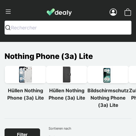
Dealy - Hüllen und Zubehör für Smart
Menu
Rechercher
Nothing Phone (3a) Lite
Hüllen Nothing
Hüllen Nothing
Bildschirmschutz
Zu
Phone (3a) Lite
Phone (3a) Lite
Nothing Phone
Ph
(3a) Lite
Sortieren nach
Filter