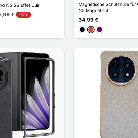
Magnetische Schutzhülle für
nd N5 5G Effet Cuir
N5 Magnetisch
5,99 €
-50%
34,99 €
aun
Schwarz
Rot
Violett