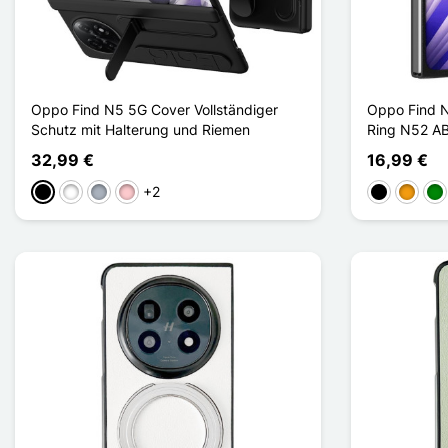
Oppo Find N5 5G Cover Vollständiger
Oppo Find 
Schutz mit Halterung und Riemen
Ring N52 A
32,99 €
16,99 €
+2
Schwarz
Weiß
Grau
Pink
Schwarz
Orange
Gr