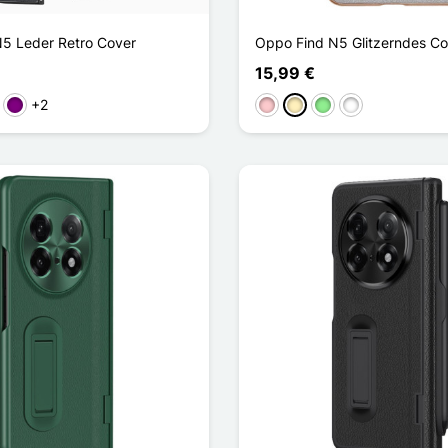
5 Leder Retro Cover
Oppo Find N5 Glitzerndes Co
15,99 €
+2
ün
Violett
Pink
Golden
Hellgrün
Bleu Dégradé