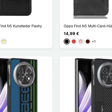
Find N5 Kunstleder Flashy
Oppo Find N5 Multi-Card-Hül
14,99 €
+1
aun
Golden
Schwarz
Rot
Pink
Dunkelbraun