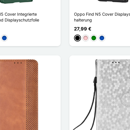
5 Cover Integrierte
Oppo Find N5 Cover Displays
d Displayschutzfolie
halterung
27,99 €
ün
Saphir
Schwarz
Pink
Grün
Saphir