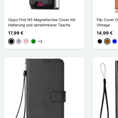
Oppo Find N5 Magnetisches Cover mit
Flip Cover 
Halterung und abnehmbarer Tasche
Vintage
17,99 €
14,99 €
+3
Schwarz
Grau
Pink
Grün
Schwarz
Braun
Bla