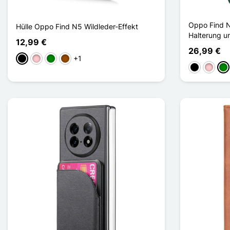
Oppo Find N
Hülle Oppo Find N5 Wildleder-Effekt
Halterung un
12,99 €
26,99 €
+1
Schwarz
Pink
Grün
Braun
Schwarz
Pink
Gr