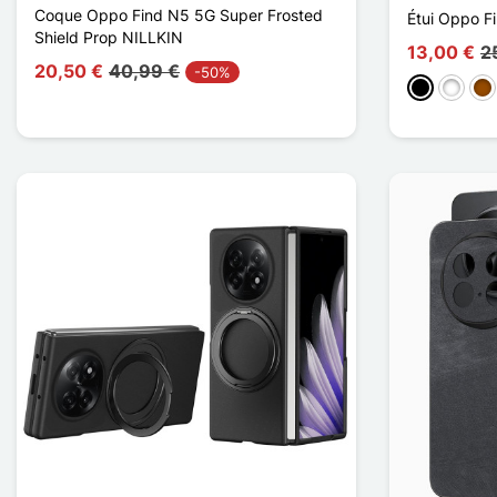
Coque Oppo Find N5 5G Super Frosted
Étui Oppo Fi
Shield Prop NILLKIN
13,00 €
2
20,50 €
40,99 €
-50%
Schwarz
Weiß
Br