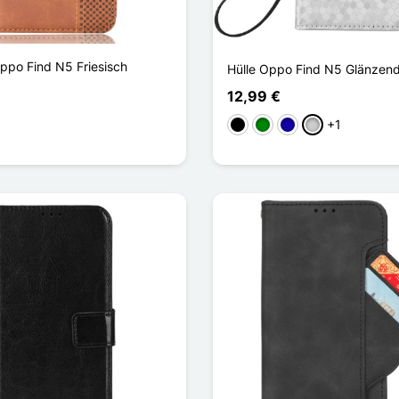
Oppo Find N5 Friesisch
Hülle Oppo Find N5 Glänzen
12,99 €
+1
Schwarz
Grün
Dunkelblau
Silber
u