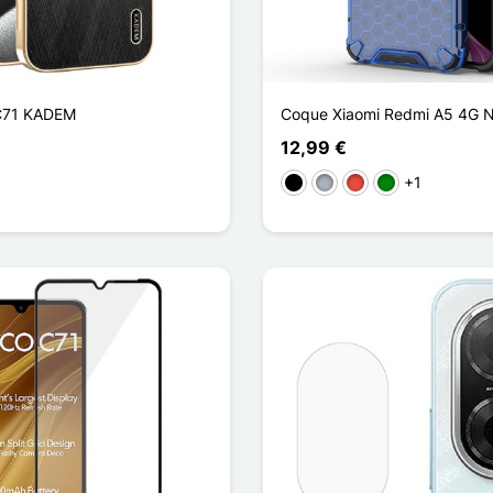
 C71 KADEM
Coque Xiaomi Redmi A5 4G Ni
12,99 €
+1
lden
Schwarz
Grau
Rot
Grün