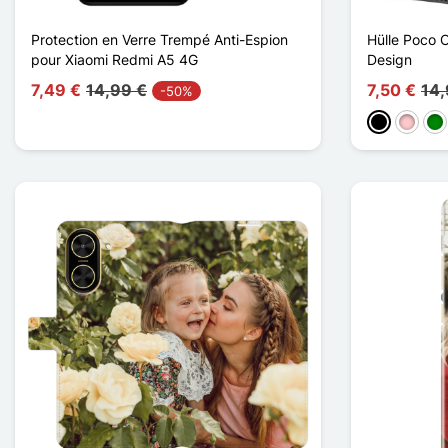
Protection en Verre Trempé Anti-Espion
Hülle Poco 
pour Xiaomi Redmi A5 4G
Design
7,49 €
14,99 €
7,50 €
14,
-50%
Schwarz
Pink
Gr