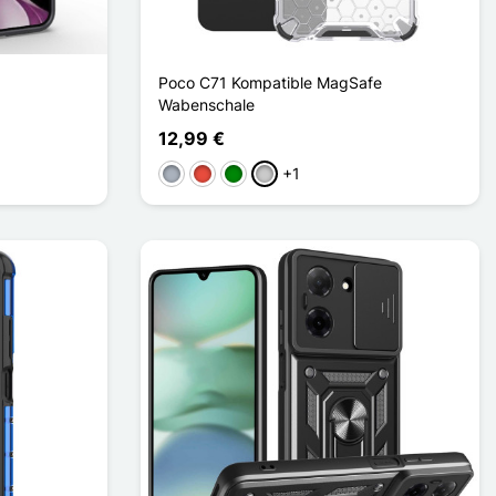
Poco C71 Kompatible MagSafe
Wabenschale
12,99 €
+1
Grau
Rot
Grün
Transparent