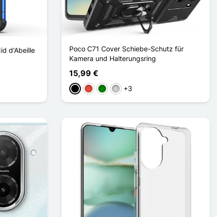
Poco C71 Cover Schiebe-Schutz für
d d'Abeille
Kamera und Halterungsring
15,99 €
+3
Schwarz
Rot
Grün
Silber