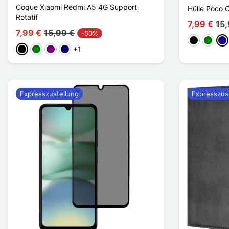
Coque Xiaomi Redmi A5 4G Support
Hülle Poco 
Rotatif
7,99 €
15,
7,99 €
15,99 €
-50%
Schwarz
Grün
Dun
+1
Schwarz
Grün
Violett
Marineblau
Expresszustellung
Expresszus