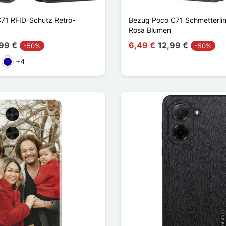
C71 RFID-Schutz Retro-
Bezug Poco C71 Schmetterli
Rosa Blumen
99 €
6,49 €
12,99 €
-50%
-50%
+4
ün
Dunkelblau