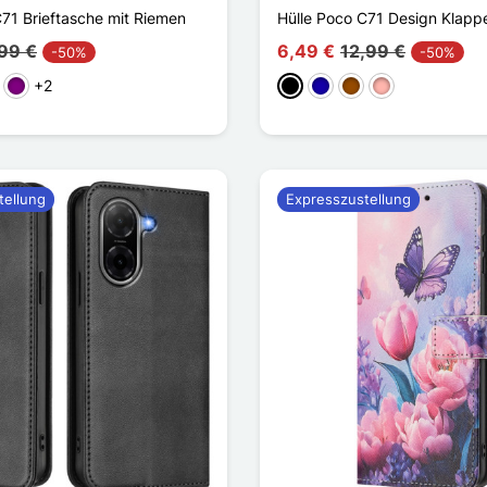
C71 Brieftasche mit Riemen
Hülle Poco C71 Design Klappe
99 €
6,49 €
12,99 €
-50%
-50%
+2
kelblau
Violett
Schwarz
Dunkelblau
Braun
Roségold
tellung
Expresszustellung