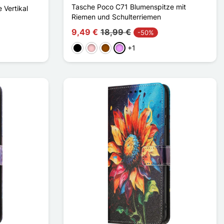
Tasche Poco C71 Blumenspitze mit
 Vertikal
Riemen und Schulterriemen
9,49 €
18,99 €
-50%
+1
Schwarz
Pink
Braun
Hellviolett