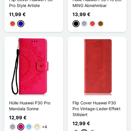
Pro Style Artiste
MING Abnehmbar
11,99 €
13,99 €
Rot
Dunkelblau
Schwarz
Grau
Rot
Braun
Hülle Huawei P30 Pro
Flip Cover Huawei P30
Mandala Sonne
Pro Vintage-Leder-Effekt
Stilisiert
12,99 €
12,99 €
+4
Grau
Magenta
Hellblau
Golden