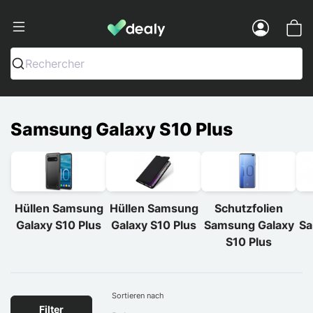
Dealy - Hüllen und Zubehör für Smart
Menu
Rechercher
Samsung Galaxy S10 Plus
Hüllen Samsung
Hüllen Samsung
Schutzfolien
Galaxy S10 Plus
Galaxy S10 Plus
Samsung Galaxy
Sa
S10 Plus
Sortieren nach
Filter