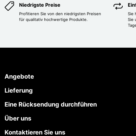
Niedrigste Preise
Ei
Profitieren Sie von den niedrigsten Preisen
Sie
für qualitativ hochwertige Produkte.
Sie 
Tag
Angebote
Lieferung
Eine Rücksendung durchführen
Über uns
Kontaktieren Sie uns