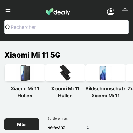
Dealy - Hüllen und Zubehör für Smart
Menu
Rechercher
Xiaomi Mi 11 5G
Xiaomi Mi 11
Xiaomi Mi 11
Bildschirmschutz
Zu
Hüllen
Hüllen
Xiaomi Mi 11
Sortieren nach
Filter