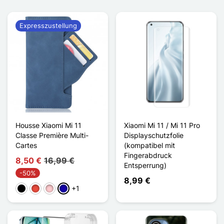
Expresszustellung
Housse Xiaomi Mi 11
Xiaomi Mi 11 / Mi 11 Pro
Classe Première Multi-
Displayschutzfolie
Cartes
(kompatibel mit
Fingerabdruck
8,50 €
16,99 €
Entsperrung)
-50%
8,99 €
+1
Schwarz
Rot
Pink
Dunkelblau