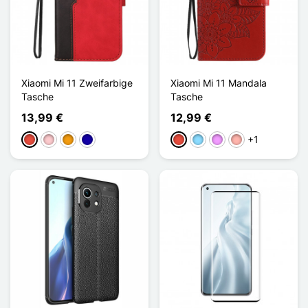
Xiaomi Mi 11 Zweifarbige
Xiaomi Mi 11 Mandala
Tasche
Tasche
13,99 €
12,99 €
+1
Rot
Pink
Orange
Dunkelblau
Rot
Hellblau
Hellviolett
Roségold