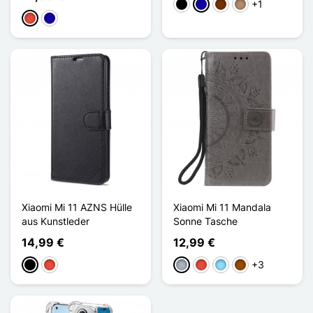
+1
Schwarz
Dunkelblau
Kaffee
Taupe
Rot
Dunkelblau
Xiaomi Mi 11 AZNS Hülle
Xiaomi Mi 11 Mandala
aus Kunstleder
Sonne Tasche
14,99 €
12,99 €
+3
Schwarz
Rot
Grau
Rot
Hellblau
Braun