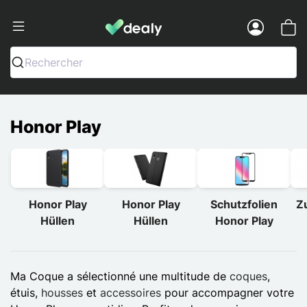
Dealy - Hüllen und Zubehör für Smart
Menu
Rechercher
Honor Play
Honor Play
Honor Play
Schutzfolien
Z
Hüllen
Hüllen
Honor Play
Ma Coque a sélectionné une multitude de
coques
,
étuis,
housses
et
accessoires
pour accompagner votre