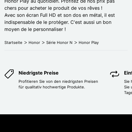
Honor Play au quotidien. Profitez de nos prix pas
chers pour acheter le produit de vos rêves !
Avec son écran Full HD et son dos en métal, il est
indispensable de le protéger. C'est aussi un bon
moyen de le personnaliser !
Startseite
Honor
Série Honor N
Honor Play
Niedrigste Preise
Ei
Profitieren Sie von den niedrigsten Preisen
Sie
für qualitativ hochwertige Produkte.
Sie 
Tag