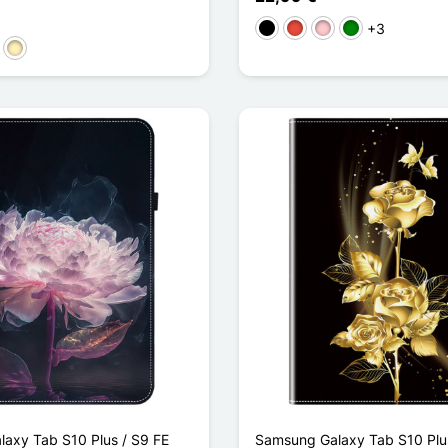
+3
Schwarz
Rot
Pink
Grün
a
ber
Golden
axy Tab S10 Plus / S9 FE
Samsung Galaxy Tab S10 Plus