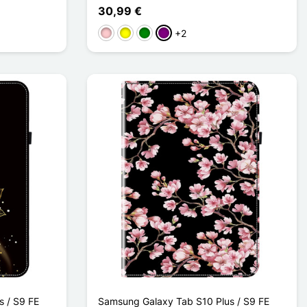
30,99 €
+2
Pink
Gelb
Grün
Violett
 / S9 FE
Samsung Galaxy Tab S10 Plus / S9 FE