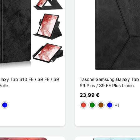
axy Tab S10 FE / S9 FE / S9
Tasche Samsung Galaxy Tab 
ülle
S9 Plus / S9 FE Plus Linien
23,99 €
+1
k
Blau
Rot
Grün
Braun
Blau