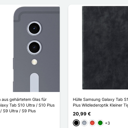
n aus gehärtetem Glas für
Hülle Samsung Galaxy Tab S1
axy Tab S10 Ultra / S10 Plus
Plus Wildlederoptik Kleiner Ti
 / S9 Ultra / S9 Plus
20,99 €
+3
Schwarz
Grau
Rot
Grün