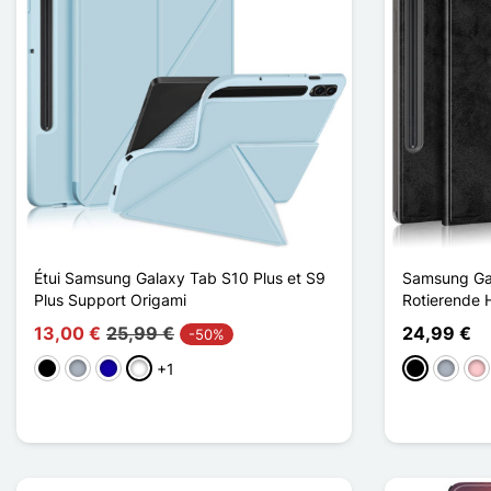
Étui Samsung Galaxy Tab S10 Plus et S9
Samsung Gal
Plus Support Origami
Rotierende H
13,00 €
25,99 €
24,99 €
-50%
+1
Schwarz
Grau
Dunkelblau
Bleu Ciel
Schwarz
Grau
Pin