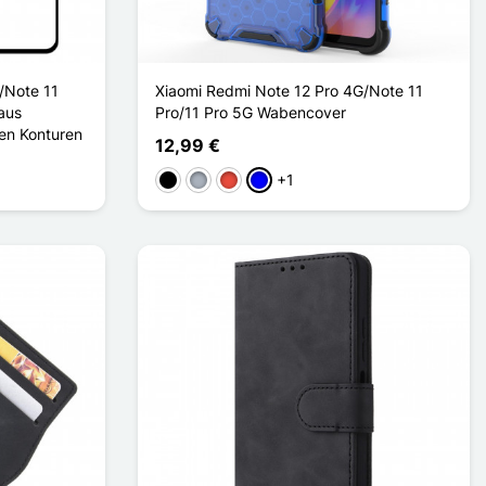
/Note 11
Xiaomi Redmi Note 12 Pro 4G/Note 11
aus
Pro/11 Pro 5G Wabencover
en Konturen
12,99 €
+1
Schwarz
Grau
Rot
Blau