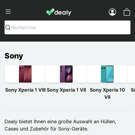
Dealy - Hüllen und Zubehör für Smart
Menu
Rechercher
Sony
Sony Xperia 1 VIII
Sony Xperia 1 VII
Sony Xperia 10
S
VII
Dealy bietet Ihnen eine große Auswahl an Hüllen,
Cases und Zubehör für Sony-Geräte.