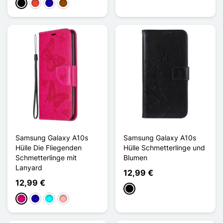
Schwarz
Rot
Dunkelblau
Braun
Samsung Galaxy A10s
Samsung Galaxy A10s
Hülle Die Fliegenden
Hülle Schmetterlinge und
Schmetterlinge mit
Blumen
Lanyard
12,99 €
12,99 €
Schwarz
Magenta
Dunkelblau
Cyan
Roségold