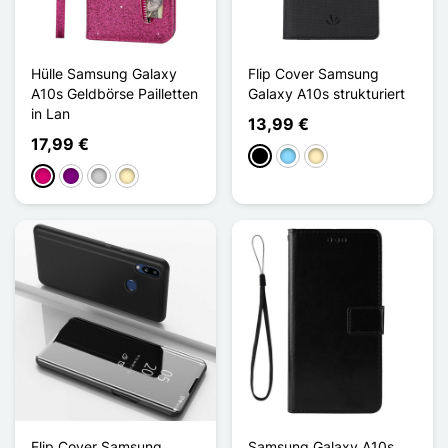
Hülle Samsung Galaxy
Flip Cover Samsung
A10s Geldbörse Pailletten
Galaxy A10s strukturiert
in Lan
13,99 €
17,99 €
Schwarz
Hellblau
Golden
Magenta
Violett
Silber
Golden
Flip Cover Samsung
Samsung Galaxy A10s