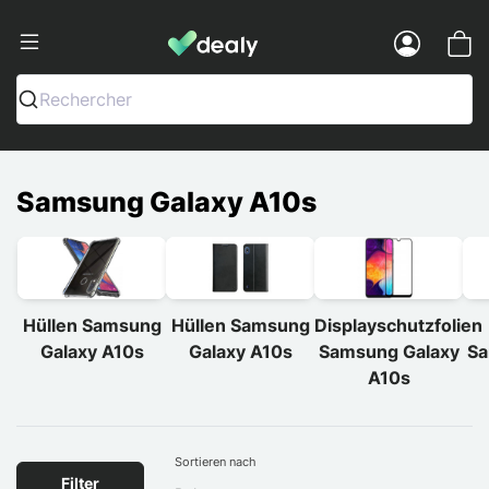
Dealy - Hüllen und Zubehör für Smart
Menu
Rechercher
Samsung Galaxy A10s
Hüllen Samsung
Hüllen Samsung
Displayschutzfolien
Galaxy A10s
Galaxy A10s
Samsung Galaxy
Sa
A10s
Sortieren nach
Filter