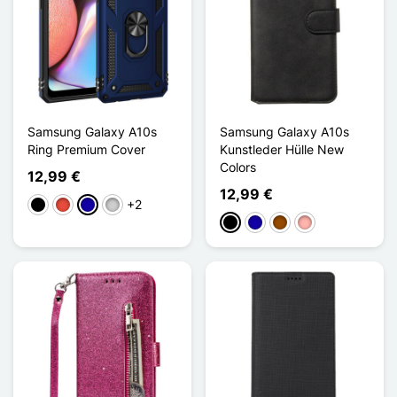
Samsung Galaxy A10s
Samsung Galaxy A10s
Ring Premium Cover
Kunstleder Hülle New
Colors
12,99 €
12,99 €
+2
Schwarz
Rot
Dunkelblau
Silber
Schwarz
Dunkelblau
Braun
Roségold