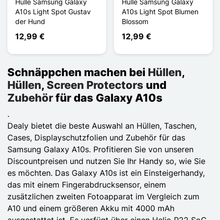
Hülle Samsung Galaxy
Hülle Samsung Galaxy
A10s Light Spot Gustav
A10s Light Spot Blumen
der Hund
Blossom
12,99 €
12,99 €
Schnäppchen machen bei
Hüllen
,
Hüllen
,
Screen Protectors
und
Zubehör
für das Galaxy A10s
.
Dealy bietet die beste Auswahl an Hüllen, Taschen,
Cases, Displayschutzfolien und Zubehör für das
Samsung Galaxy A10s. Profitieren Sie von unseren
Discountpreisen und nutzen Sie Ihr Handy so, wie Sie
es möchten. Das Galaxy A10s ist ein Einsteigerhandy,
das mit einem Fingerabdrucksensor, einem
zusätzlichen zweiten Fotoapparat im Vergleich zum
A10 und einem größeren Akku mit 4000 mAh
ausgestattet ist. Es verfügt über einen Helio P22 SoC.