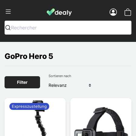
Dealy - Hüllen und Zubehör für Smart
Menu
Rechercher
GoPro Hero 5
Sortieren nach
Filter
Expresszustellung