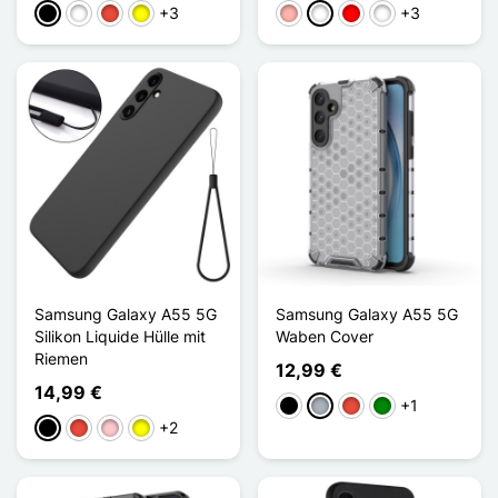
+3
+3
Schwarz
Weiß
Rot
Gelb
Roségold
Bleu/Noir
Rouge / Noir
Cyan/Bleu
Samsung Galaxy A55 5G
Samsung Galaxy A55 5G
Silikon Liquide Hülle mit
Waben Cover
Riemen
12,99 €
14,99 €
+1
Schwarz
Grau
Rot
Grün
+2
Schwarz
Rot
Pink
Gelb