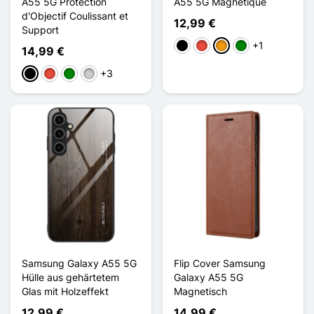
A55 5G Protection
A55 5G Magnétique
d'Objectif Coulissant et
12,99 €
Support
+1
Schwarz
Rot
Orange
Grün
14,99 €
+3
Schwarz
Rot
Grün
Silber
Samsung Galaxy A55 5G
Flip Cover Samsung
Hülle aus gehärtetem
Galaxy A55 5G
Glas mit Holzeffekt
Magnetisch
12,99 €
14,99 €