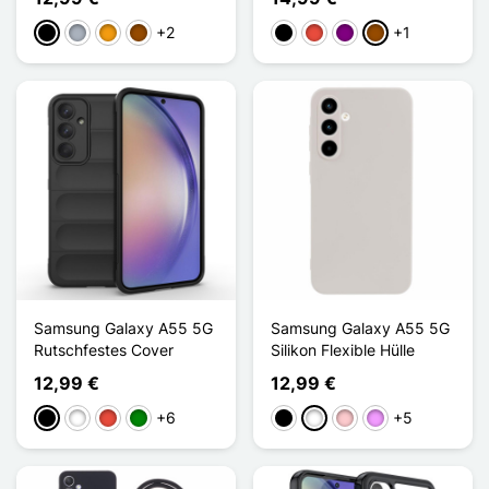
+2
+1
Schwarz
Grau
Orange
Braun
Schwarz
Rot
Violett
Braun
Samsung Galaxy A55 5G
Samsung Galaxy A55 5G
Rutschfestes Cover
Silikon Flexible Hülle
12,99 €
12,99 €
+6
+5
Schwarz
Weiß
Rot
Grün
Schwarz
Weiß
Pink
Hellviolett