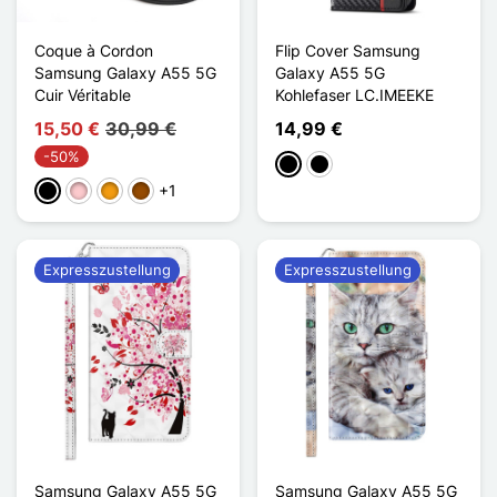
Coque à Cordon
Flip Cover Samsung
Samsung Galaxy A55 5G
Galaxy A55 5G
Cuir Véritable
Kohlefaser LC.IMEEKE
15,50 €
30,99 €
14,99 €
-50%
Rayures de couleur
Horizontal Stripe
+1
Schwarz
Pink
Orange
Braun
Expresszustellung
Expresszustellung
Samsung Galaxy A55 5G
Samsung Galaxy A55 5G