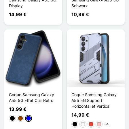
Display
Schwarz
14,99 €
10,99 €
Coque Samsung Galaxy
Coque Samsung Galaxy
A55 5G Effet Cuir Rétro
A55 5G Support
Horizontal et Vertical
13,99 €
14,99 €
Schwarz
Braun
Blau
+4
Schwarz
Weiß
Rot
Pink