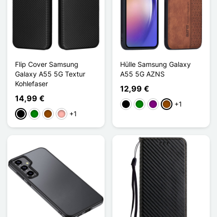
Flip Cover Samsung
Hülle Samsung Galaxy
Galaxy A55 5G Textur
A55 5G AZNS
Kohlefaser
12,99 €
14,99 €
+1
Schwarz
Grün
Violett
Braun
+1
Schwarz
Grün
Braun
Roségold