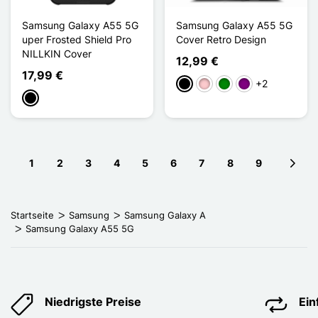
Samsung Galaxy A55 5G
Samsung Galaxy A55 5G
uper Frosted Shield Pro
Cover Retro Design
NILLKIN Cover
12,99 €
17,99 €
+2
Schwarz
Pink
Grün
Violett
Schwarz
1
2
3
4
5
6
7
8
9
Next 
Startseite
Samsung
Samsung Galaxy A
Samsung Galaxy A55 5G
Niedrigste Preise
Ei