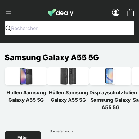
Dealy - Hüllen und Zubehör für Smart
Menu
Rechercher
Samsung Galaxy A55 5G
Hüllen Samsung
Hüllen Samsung
Displayschutzfolien
Galaxy A55 5G
Galaxy A55 5G
Samsung Galaxy
Sa
A55 5G
Sortieren nach
Filter