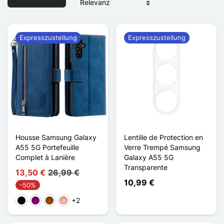
Expresszustellung
Expresszustellung
Housse Samsung Galaxy
Lentille de Protection en
A55 5G Portefeuille
Verre Trempé Samsung
Complet à Lanière
Galaxy A55 5G
Transparente
13,50 €
26,99 €
10,99 €
-50%
+2
Schwarz
Violett
Braun
Roségold