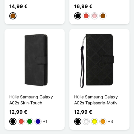
14,99 €
16,99 €
Braun
Schwarz
Rot
Pink
Braun
Hülle Samsung Galaxy
Hülle Samsung Galaxy
A02s Skin-Touch
A02s Tapisserie-Motiv
12,99 €
12,99 €
+1
+3
Schwarz
Rot
Grün
Dunkelblau
Schwarz
Weiß
Gelb
Orange