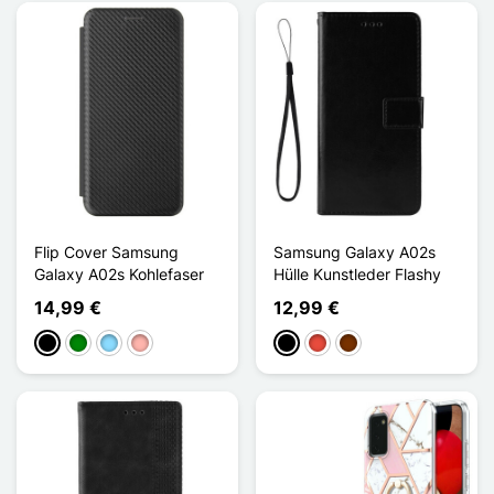
Flip Cover Samsung
Samsung Galaxy A02s
Galaxy A02s Kohlefaser
Hülle Kunstleder Flashy
14,99 €
12,99 €
Schwarz
Grün
Hellblau
Roségold
Schwarz
Rot
Kaffee