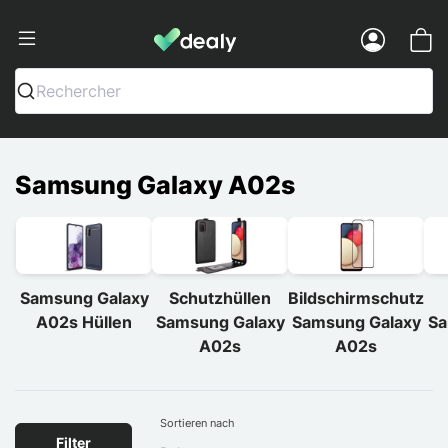
Dealy - Hüllen und Zubehör für Smart
Menu
Rechercher
Samsung Galaxy A02s
Samsung Galaxy
Schutzhüllen
Bildschirmschutz
A02s Hüllen
Samsung Galaxy
Samsung Galaxy
Sa
A02s
A02s
Sortieren nach
Filter