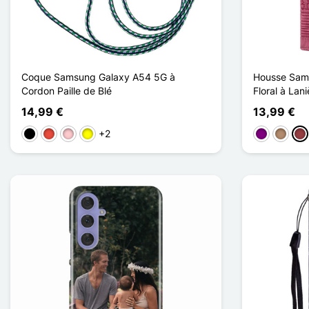
Coque Samsung Galaxy A54 5G à
Housse Sam
Cordon Paille de Blé
Floral à Lani
14,99 €
13,99 €
+2
Schwarz
Rot
Pink
Gelb
Violett
Taupe
Dun