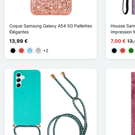
Coque Samsung Galaxy A54 5G Paillettes
Housse Sam
Élégantes
Impression 
13,99 €
7,00 €
13
+2
Schwarz
Rot
Hellblau
Silber
Schwarz
Rot
Gr