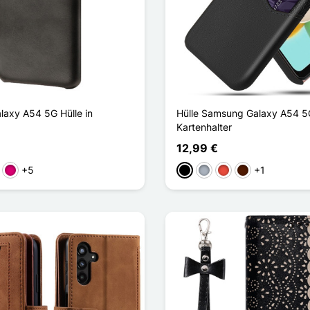
axy A54 5G Hülle in
Hülle Samsung Galaxy A54 5
Kartenhalter
12,99 €
+5
+1
Magenta
Schwarz
Grau
Rot
Dunkelbraun