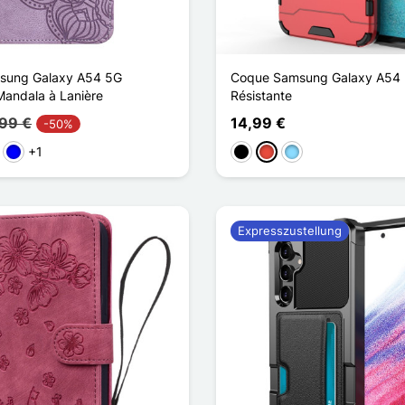
sung Galaxy A54 5G
Coque Samsung Galaxy A54 
Mandala à Lanière
Résistante
,99 €
14,99 €
-50%
+1
ün
Blau
Schwarz
Rot
Hellblau
Expresszustellung