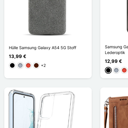
Samsung Gal
Hülle Samsung Galaxy A54 5G Stoff
Lederoptik
13,99 €
12,99 €
+2
Schwarz
Grau
Rot
Dunkelbraun
Schwarz
Grau
Rot