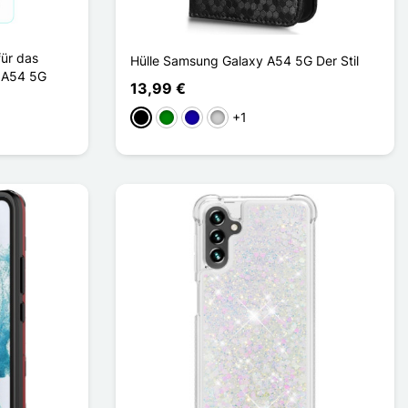
für das
Hülle Samsung Galaxy A54 5G Der Stil
 A54 5G
13,99 €
+1
Schwarz
Grün
Dunkelblau
Silber