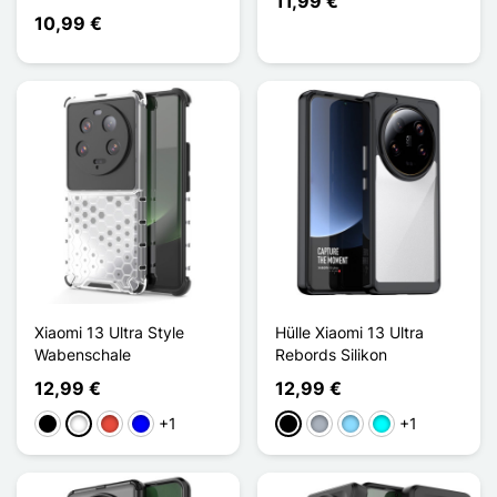
11,99 €
10,99 €
Xiaomi 13 Ultra Style
Hülle Xiaomi 13 Ultra
Wabenschale
Rebords Silikon
12,99 €
12,99 €
+1
+1
Schwarz
Weiß
Rot
Blau
Schwarz
Grau
Hellblau
Cyan