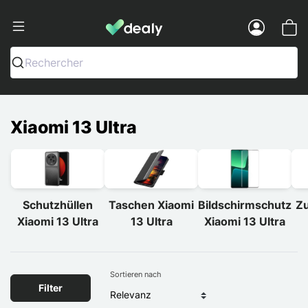
Dealy - Hüllen und Zubehör für Smart
Menu
Rechercher
Xiaomi 13 Ultra
Schutzhüllen
Taschen Xiaomi
Bildschirmschutz
Zu
Xiaomi 13 Ultra
13 Ultra
Xiaomi 13 Ultra
Sortieren nach
Filter