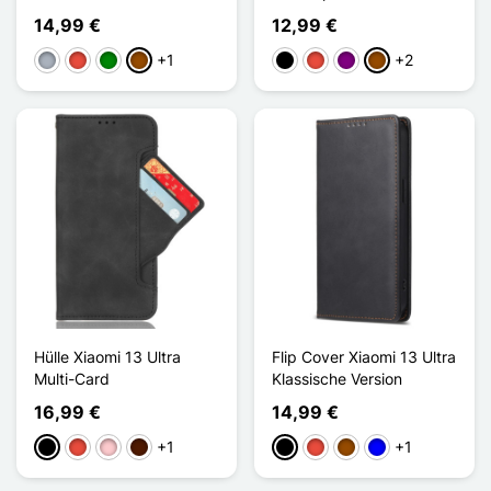
14,99 €
12,99 €
+1
+2
Grau
Rot
Grün
Braun
Schwarz
Rot
Violett
Braun
Hülle Xiaomi 13 Ultra
Flip Cover Xiaomi 13 Ultra
Multi-Card
Klassische Version
16,99 €
14,99 €
+1
+1
Schwarz
Rot
Pink
Dunkelbraun
Schwarz
Rot
Braun
Blau