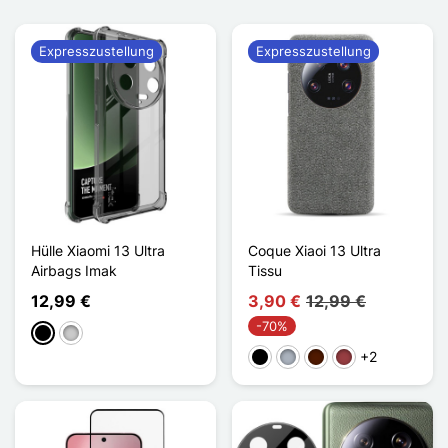
Expresszustellung
Expresszustellung
Hülle Xiaomi 13 Ultra
Coque Xiaoi 13 Ultra
Airbags Imak
Tissu
12,99 €
3,90 €
12,99 €
-70%
Schwarz
Transparent
+2
Schwarz
Grau
Dunkelbraun
Dunkelrot