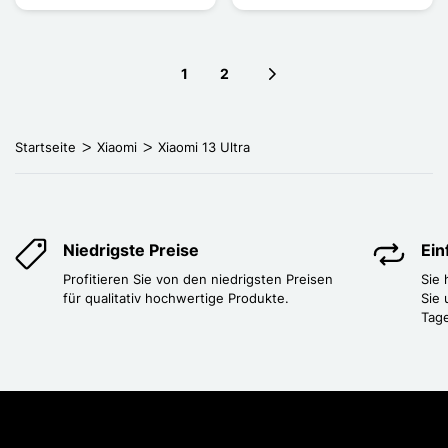
1
2
Next page
Startseite
Xiaomi
Xiaomi 13 Ultra
Niedrigste Preise
Ei
Profitieren Sie von den niedrigsten Preisen
Sie
für qualitativ hochwertige Produkte.
Sie 
Tag