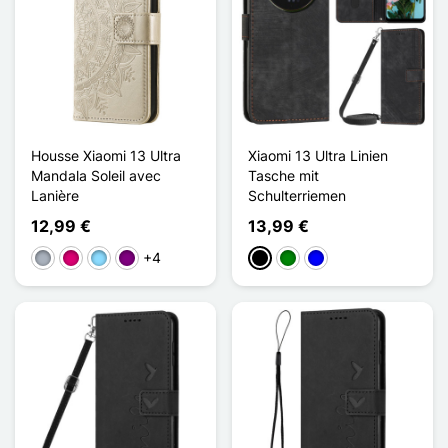
Housse Xiaomi 13 Ultra
Xiaomi 13 Ultra Linien
Mandala Soleil avec
Tasche mit
Lanière
Schulterriemen
12,99 €
13,99 €
+4
Grau
Magenta
Hellblau
Violett
Schwarz
Grün
Blau