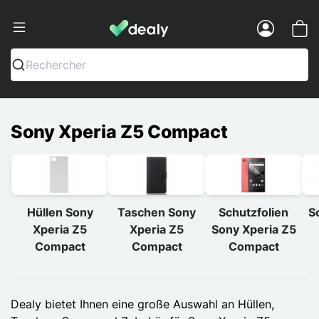
Dealy - Hüllen und Zubehör für Smart
Menu
Rechercher
Sony Xperia Z5 Compact
Hüllen Sony
Taschen Sony
Schutzfolien
S
Xperia Z5
Xperia Z5
Sony Xperia Z5
Compact
Compact
Compact
Dealy bietet Ihnen eine große Auswahl an Hüllen,