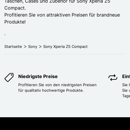
Taschen, Cases und Zubehör für Sony Xperia Z5
Compact.
Profitieren Sie von attraktiven Preisen für brandneue
Produkte!
.
Startseite
Sony
Sony Xperia Z5 Compact
Niedrigste Preise
Ei
Profitieren Sie von den niedrigsten Preisen
Sie
für qualitativ hochwertige Produkte.
Sie 
Tag