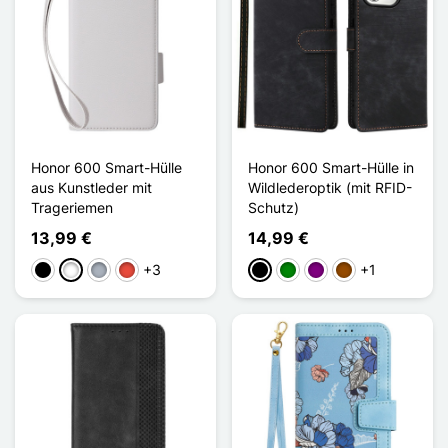
Honor 600 Smart-Hülle
Honor 600 Smart-Hülle in
aus Kunstleder mit
Wildlederoptik (mit RFID-
Trageriemen
Schutz)
13,99 €
14,99 €
+3
+1
Schwarz
Weiß
Grau
Rot
Schwarz
Grün
Violett
Braun