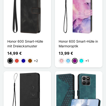
Honor 600 Smart-Hülle
Honor 600 Smart-Hülle in
mit Dreiecksmuster
Marmoroptik
14,99 €
13,99 €
+2
+1
Schwarz
Rot
Dunkelblau
Braun
Pink
Hellblau
Violett
Cyan