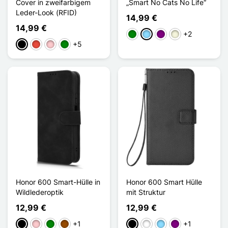
Cover in zweifarbigem
„Smart No Cats No Life“
Leder-Look (RFID)
14,99 €
14,99 €
+2
Grün
Hellblau
Violett
Beige
+5
Schwarz
Rot
Pink
Grün
Honor 600 Smart-Hülle in
Honor 600 Smart Hülle
Wildlederoptik
mit Struktur
12,99 €
12,99 €
+1
+1
Schwarz
Pink
Grün
Braun
Schwarz
Weiß
Hellblau
Violett