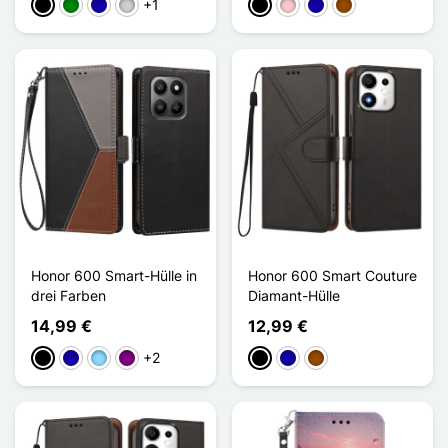
+1
Schwarz
Grün
Dunkelblau
Silber
Schwarz
Pink
Dunkelblau
Braun
Honor 600 Smart-Hülle in
Honor 600 Smart Couture
drei Farben
Diamant-Hülle
14,99 €
12,99 €
+2
Schwarz
Dunkelblau
Hellblau
Violett
Schwarz
Dunkelblau
Braun