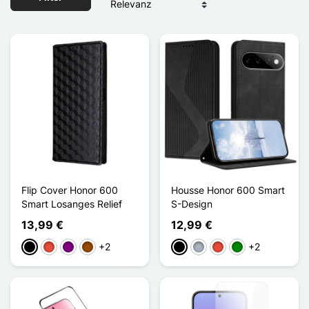
Flip Cover Honor 600
Housse Honor 600 Smart
Smart Losanges Relief
S-Design
13,99 €
12,99 €
+2
+2
Schwarz
Rot
Violett
Braun
Schwarz
Grau
Rot
Grün