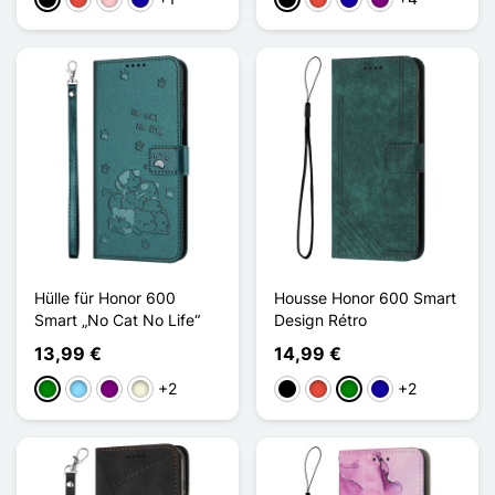
Schwarz
Rot
Pink
Dunkelblau
Schwarz
Rot
Dunkelblau
Violett
Hülle für Honor 600
Housse Honor 600 Smart
Smart „No Cat No Life“
Design Rétro
13,99 €
14,99 €
+2
+2
Grün
Hellblau
Violett
Beige
Schwarz
Rot
Grün
Dunkelblau