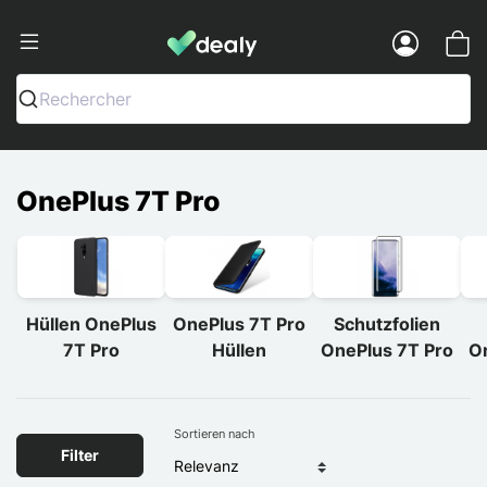
Dealy - Hüllen und Zubehör für Smart
Menu
Rechercher
OnePlus 7T Pro
Hüllen OnePlus
OnePlus 7T Pro
Schutzfolien
7T Pro
Hüllen
OnePlus 7T Pro
O
Sortieren nach
Filter