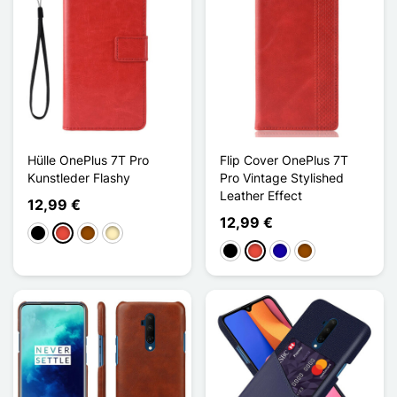
Hülle OnePlus 7T Pro
Flip Cover OnePlus 7T
Kunstleder Flashy
Pro Vintage Stylished
Leather Effect
12,99 €
12,99 €
Schwarz
Rot
Braun
Golden
Schwarz
Rot
Dunkelblau
Braun