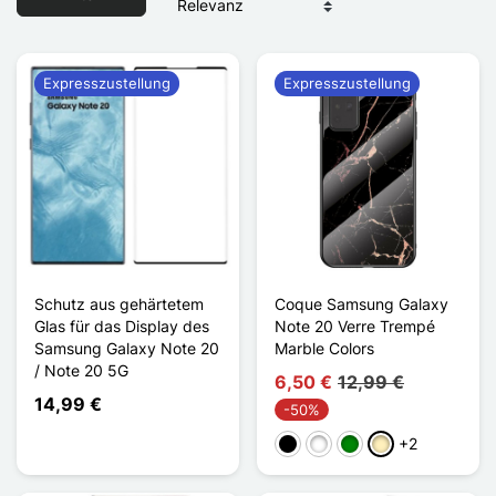
Expresszustellung
Expresszustellung
Schutz aus gehärtetem
Coque Samsung Galaxy
Glas für das Display des
Note 20 Verre Trempé
Samsung Galaxy Note 20
Marble Colors
/ Note 20 5G
6,50 €
12,99 €
14,99 €
-50%
+2
Schwarz
Weiß
Grün
Golden